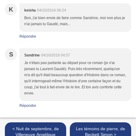
K
keisha
04/10/2016 06:24
Bon, j'ai bien envie de faire comme Sandrine, moi non plus je
n'ai jamais lu Gaudé, mais...
Répondre
S
Sandrine
04/10/2016 04:57
Je n'étais pas partante au départ pour ce roman (je n'ai
jamais lu Laurent Gaudé). Puis très récemment, quelqu'un
m'a dit qu'il était beaucoup question d'Histoire dans ce roman,
qu'il interrogeait même l'Histoire d'une certaine façon et du
coup, j'ai tout à fait envie de le lire. Et ton avis conforte cette
envie.
Répondre
< Nuit de septembre, de
Les témoins de pierre, de
Villeneuve Angélique
Beckett Simon >