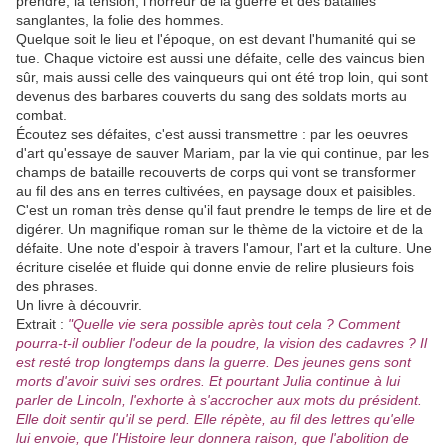
prendre, la tension, l'horreur de la guerre et des batailles
sanglantes, la folie des hommes.
Quelque soit le lieu et l'époque, on est devant l'humanité qui se
tue. Chaque victoire est aussi une défaite, celle des vaincus bien
sûr, mais aussi celle des vainqueurs qui ont été trop loin, qui sont
devenus des barbares couverts du sang des soldats morts au
combat.
Écoutez ses défaites, c'est aussi transmettre : par les oeuvres
d'art qu'essaye de sauver Mariam, par la vie qui continue, par les
champs de bataille recouverts de corps qui vont se transformer
au fil des ans en terres cultivées, en paysage doux et paisibles.
C'est un roman très dense qu'il faut prendre le temps de lire et de
digérer. Un magnifique roman sur le thème de la victoire et de la
défaite. Une note d'espoir à travers l'amour, l'art et la culture. Une
écriture ciselée et fluide qui donne envie de relire plusieurs fois
des phrases.
Un livre à découvrir.
Extrait :
"Quelle vie sera possible après tout cela ? Comment
pourra-t-il oublier l'odeur de la poudre, la vision des cadavres ? Il
est resté trop longtemps dans la guerre. Des jeunes gens sont
morts d'avoir suivi ses ordres. Et pourtant Julia continue à lui
parler de Lincoln, l'exhorte à s'accrocher aux mots du président.
Elle doit sentir qu'il se perd. Elle répète, au fil des lettres qu'elle
lui envoie, que l'Histoire leur donnera raison, que l'abolition de