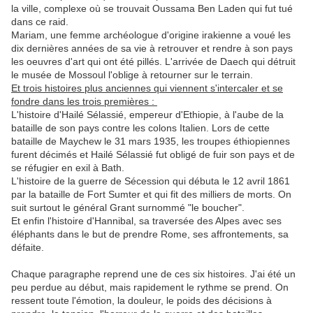
la ville, complexe où se trouvait Oussama Ben Laden qui fut tué
dans ce raid.
Mariam, une femme archéologue d'origine irakienne a voué les
dix dernières années de sa vie à retrouver et rendre à son pays
les oeuvres d'art qui ont été pillés. L'arrivée de Daech qui détruit
le musée de Mossoul l'oblige à retourner sur le terrain.
Et trois histoires plus anciennes qui viennent s'intercaler et se
fondre dans les trois premières :
L'histoire d'Hailé Sélassié, empereur d'Ethiopie, à l'aube de la
bataille de son pays contre les colons Italien. Lors de cette
bataille de Maychew le 31 mars 1935, les troupes éthiopiennes
furent décimés et Hailé Sélassié fut obligé de fuir son pays et de
se réfugier en exil à Bath.
L'histoire de la guerre de Sécession qui débuta le 12 avril 1861
par la bataille de Fort Sumter et qui fit des milliers de morts. On
suit surtout le général Grant surnommé "le boucher".
Et enfin l'histoire d'Hannibal, sa traversée des Alpes avec ses
éléphants dans le but de prendre Rome, ses affrontements, sa
défaite.
Chaque paragraphe reprend une de ces six histoires. J'ai été un
peu perdue au début, mais rapidement le rythme se prend. On
ressent toute l'émotion, la douleur, le poids des décisions à