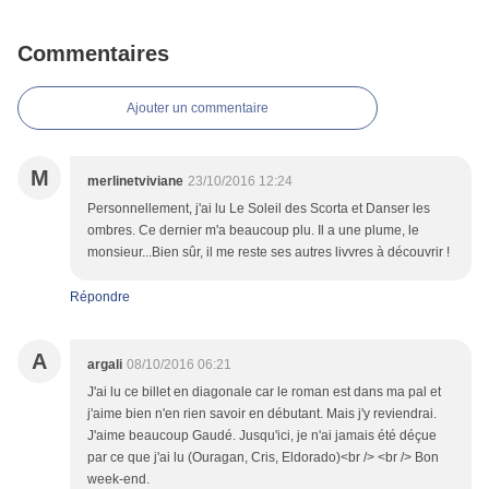
Commentaires
Ajouter un commentaire
M
merlinetviviane
23/10/2016 12:24
Personnellement, j'ai lu Le Soleil des Scorta et Danser les
ombres. Ce dernier m'a beaucoup plu. Il a une plume, le
monsieur...Bien sûr, il me reste ses autres livvres à découvrir !
Répondre
A
argali
08/10/2016 06:21
J'ai lu ce billet en diagonale car le roman est dans ma pal et
j'aime bien n'en rien savoir en débutant. Mais j'y reviendrai.
J'aime beaucoup Gaudé. Jusqu'ici, je n'ai jamais été déçue
par ce que j'ai lu (Ouragan, Cris, Eldorado)<br /> <br /> Bon
week-end.