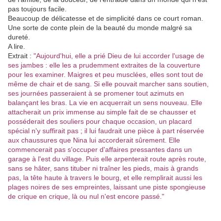
pas toujours facile.
Beaucoup de délicatesse et de simplicité dans ce court roman.
Une sorte de conte plein de la beauté du monde malgré sa
dureté.
A lire.
Extrait :
"Aujourd'hui, elle a prié Dieu de lui accorder l'usage de
ses jambes : elle les a prudemment extraites de la couverture
pour les examiner. Maigres et peu musclées, elles sont tout de
même de chair et de sang. Si elle pouvait marcher sans soutien,
ses journées passeraient à se promener tout azimuts en
balançant les bras. La vie en acquerrait un sens nouveau. Elle
attacherait un prix immense au simple fait de se chausser et
posséderait des souliers pour chaque occasion, un placard
spécial n'y suffirait pas ; il lui faudrait une pièce à part réservée
aux chaussures que Nina lui accorderait sûrement. Elle
commencerait pas s'occuper d'affaires pressantes dans un
garage à l'est du village. Puis elle arpenterait route après route,
sans se hâter, sans tituber ni traîner les pieds, mais à grands
pas, la tête haute à travers le bourg, et elle remplirait aussi les
plages noires de ses empreintes, laissant une piste spongieuse
de crique en crique, là ou nul n'est encore passé."