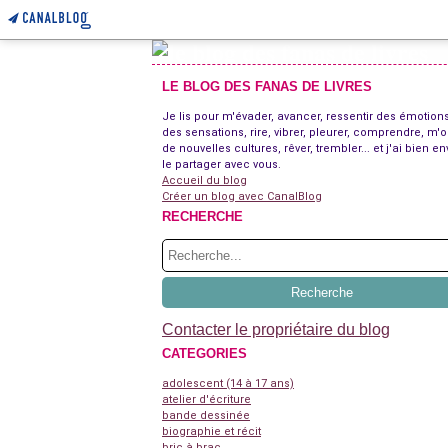
LE BLOG DES FANAS DE LIVRES
Je lis pour m'évader, avancer, ressentir des émotions
des sensations, rire, vibrer, pleurer, comprendre, m'o
de nouvelles cultures, rêver, trembler... et j'ai bien en
le partager avec vous.
Accueil du blog
Créer un blog avec CanalBlog
RECHERCHE
Contacter le propriétaire du blog
CATEGORIES
adolescent (14 à 17 ans)
atelier d'écriture
bande dessinée
biographie et récit
bric à brac