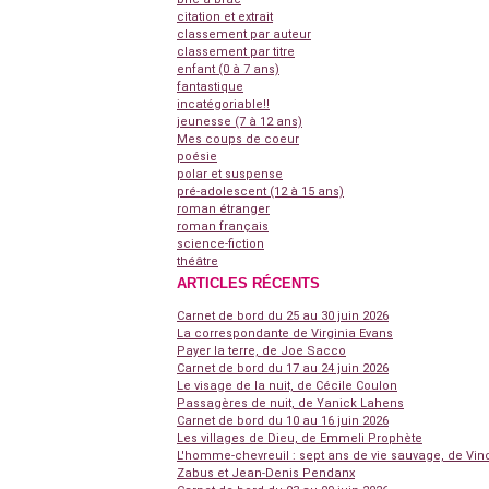
citation et extrait
classement par auteur
classement par titre
enfant (0 à 7 ans)
fantastique
incatégoriable!!
jeunesse (7 à 12 ans)
Mes coups de coeur
poésie
polar et suspense
pré-adolescent (12 à 15 ans)
roman étranger
roman français
science-fiction
théâtre
ARTICLES RÉCENTS
Carnet de bord du 25 au 30 juin 2026
La correspondante de Virginia Evans
Payer la terre, de Joe Sacco
Carnet de bord du 17 au 24 juin 2026
Le visage de la nuit, de Cécile Coulon
Passagères de nuit, de Yanick Lahens
Carnet de bord du 10 au 16 juin 2026
Les villages de Dieu, de Emmeli Prophète
L'homme-chevreuil : sept ans de vie sauvage, de Vin
Zabus et Jean-Denis Pendanx