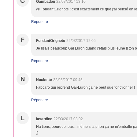
G
Gambadou
22/03/2017 13:10
@ FondantGrignote : c'est exactement ce que j'ai pensé en l
Répondre
F
FondantGrignote
22/03/2017 12:05
Je lisais beaucoup Gai Luron quand j'étais plus jeune !! ton bil
Répondre
N
Noukette
22/03/2017 09:45
Fabcaro qui reprend Gai-Luron ça ne peut que fonctionner !
Répondre
L
lasardine
22/03/2017 08:02
Ha tiens, pourquoi pas... même si à priori ça ne m'emballe pas
;)