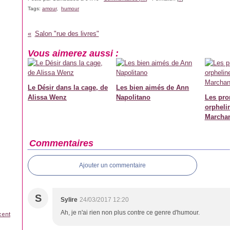
Tags:
amour
,
humour
Salon "rue des livres"
Vous aimerez aussi :
Le Désir dans la cage, de
Les bien aimés de Ann
Alissa Wenz
Napolitano
Les pr
orpheli
Marcha
Commentaires
Ajouter un commentaire
S
Sylire
24/03/2017 12:20
Ah, je n'ai rien non plus contre ce genre d'humour.
cent