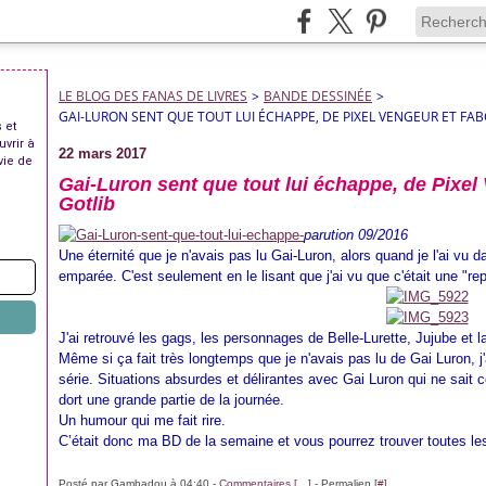
LE BLOG DES FANAS DE LIVRES
>
BANDE DESSINÉE
>
GAI-LURON SENT QUE TOUT LUI ÉCHAPPE, DE PIXEL VENGEUR ET FA
 et
uvrir à
22 mars 2017
vie de
Gai-Luron sent que tout lui échappe, de Pixel
Gotlib
parution 09/2016
Une éternité que je n'avais pas lu Gai-Luron, alors quand je l'ai vu 
emparée. C'est seulement en le lisant que j'ai vu que c'était une "rep
J'ai retrouvé les gags, les personnages de Belle-Lurette, Jujube et la 
Même si ça fait très longtemps que je n'avais pas lu de Gai Luron, j'ai
série. Situations absurdes et délirantes avec Gai Luron qui ne sait
dort une grande partie de la journée.
Un humour qui me fait rire.
C’était donc ma BD de la semaine et vous pourrez trouver toutes le
Posté par Gambadou à 04:40 -
Commentaires [
…
]
- Permalien [
#
]