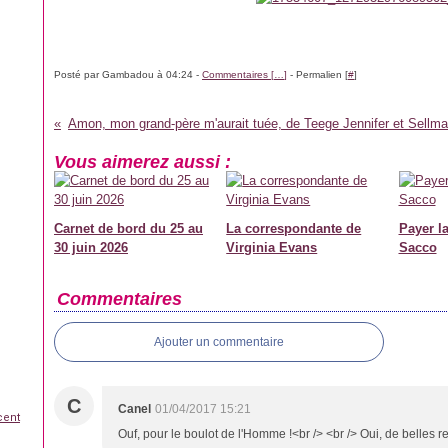
Posté par Gambadou à 04:24 -
Commentaires [
…
]
- Permalien [
#
]
Amon, mon grand-père m'aurait tuée, de Teege Jennifer et Sellmai
Vous aimerez aussi :
Carnet de bord du 25 au
La correspondante de
Payer la
30 juin 2026
Virginia Evans
Sacco
Commentaires
Ajouter un commentaire
C
Canel
01/04/2017 15:21
cent
Ouf, pour le boulot de l'Homme !<br /> <br /> Oui, de belles retr