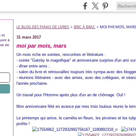
LE BLOG DES FANAS DE LIVRES
>
BRIC À BRAC
>
MOI PAR MOIS, MAR
 et
31 mars 2017
uvrir à
moi par mois, mars
vie de
Un mois riche en soirées, rencontres et littérature :
- soirée "Gatsby le magnifique" et anniversaire surprise d'un ami su
- dîner entre amis ;
- salon du livre et retrouvailles toujours très sympa avec des blogge
- réunions littéraires - avec des amies, avec des collègues, et séan
l'année prochaine.
Un travail pour l'Homme après plus d'un an de chômage. Ouf !
Mon anniversaire fêté en avance par mes trois loulous réunis le te
Le printemps qui arrive, le camélia en fleurs, les pivoines et les tuli
profite !