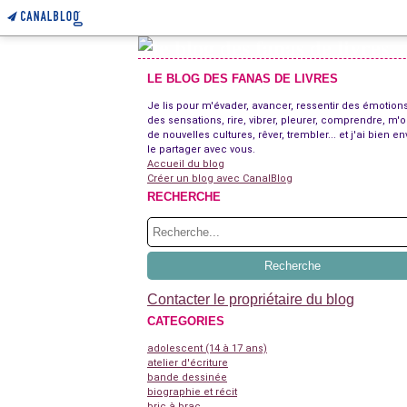
LE BLOG DES FANAS DE LIVRES
Je lis pour m'évader, avancer, ressentir des émotions
des sensations, rire, vibrer, pleurer, comprendre, m'o
de nouvelles cultures, rêver, trembler... et j'ai bien en
le partager avec vous.
Accueil du blog
Créer un blog avec CanalBlog
RECHERCHE
Contacter le propriétaire du blog
CATEGORIES
adolescent (14 à 17 ans)
atelier d'écriture
bande dessinée
biographie et récit
bric à brac