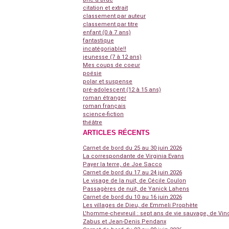
citation et extrait
classement par auteur
classement par titre
enfant (0 à 7 ans)
fantastique
incatégoriable!!
jeunesse (7 à 12 ans)
Mes coups de coeur
poésie
polar et suspense
pré-adolescent (12 à 15 ans)
roman étranger
roman français
science-fiction
théâtre
ARTICLES RÉCENTS
Carnet de bord du 25 au 30 juin 2026
La correspondante de Virginia Evans
Payer la terre, de Joe Sacco
Carnet de bord du 17 au 24 juin 2026
Le visage de la nuit, de Cécile Coulon
Passagères de nuit, de Yanick Lahens
Carnet de bord du 10 au 16 juin 2026
Les villages de Dieu, de Emmeli Prophète
L'homme-chevreuil : sept ans de vie sauvage, de Vin
Zabus et Jean-Denis Pendanx