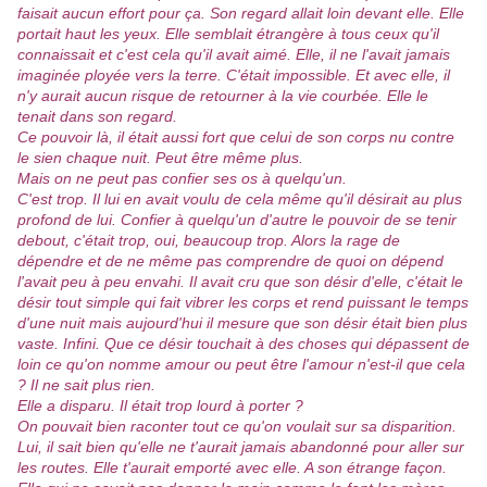
faisait aucun effort pour ça. Son regard allait loin devant elle. Elle
portait haut les yeux. Elle semblait étrangère à tous ceux qu'il
connaissait et c'est cela qu'il avait aimé. Elle, il ne l'avait jamais
imaginée ployée vers la terre. C'était impossible. Et avec elle, il
n'y aurait aucun risque de retourner à la vie courbée. Elle le
tenait dans son regard.
Ce pouvoir là, il était aussi fort que celui de son corps nu contre
le sien chaque nuit. Peut être même plus.
Mais on ne peut pas confier ses os à quelqu'un.
C'est trop. Il lui en avait voulu de cela même qu'il désirait au plus
profond de lui. Confier à quelqu'un d'autre le pouvoir de se tenir
debout, c'était trop, oui, beaucoup trop. Alors la rage de
dépendre et de ne même pas comprendre de quoi on dépend
l'avait peu à peu envahi. Il avait cru que son désir d'elle, c'était le
désir tout simple qui fait vibrer les corps et rend puissant le temps
d'une nuit mais aujourd'hui il mesure que son désir était bien plus
vaste. Infini. Que ce désir touchait à des choses qui dépassent de
loin ce qu'on nomme amour ou peut être l'amour n'est-il que cela
? Il ne sait plus rien.
Elle a disparu. Il était trop lourd à porter ?
On pouvait bien raconter tout ce qu'on voulait sur sa disparition.
Lui, il sait bien qu'elle ne t'aurait jamais abandonné pour aller sur
les routes. Elle t'aurait emporté avec elle. A son étrange façon.