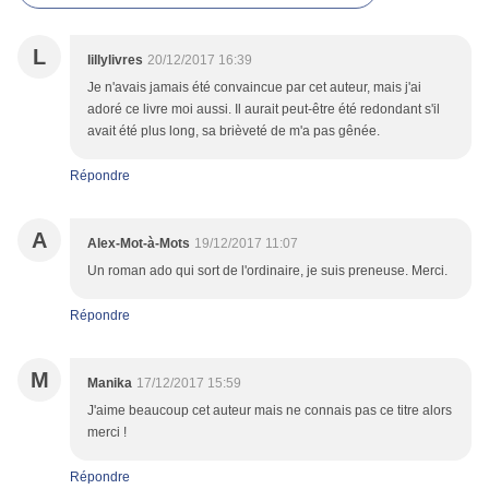
L
lillylivres
20/12/2017 16:39
Je n'avais jamais été convaincue par cet auteur, mais j'ai
adoré ce livre moi aussi. Il aurait peut-être été redondant s'il
avait été plus long, sa brièveté de m'a pas gênée.
Répondre
A
Alex-Mot-à-Mots
19/12/2017 11:07
Un roman ado qui sort de l'ordinaire, je suis preneuse. Merci.
Répondre
M
Manika
17/12/2017 15:59
J'aime beaucoup cet auteur mais ne connais pas ce titre alors
merci !
Répondre