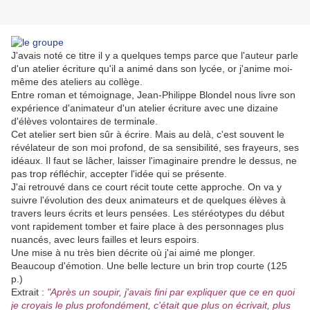
J'avais noté ce titre il y a quelques temps parce que l'auteur parle
d'un atelier écriture qu'il a animé dans son lycée, or j'anime moi-
même des ateliers au collège.
Entre roman et témoignage, Jean-Philippe Blondel nous livre son
expérience d'animateur d'un atelier écriture avec une dizaine
d'élèves volontaires de terminale.
Cet atelier sert bien sûr à écrire. Mais au delà, c'est souvent le
révélateur de son moi profond, de sa sensibilité, ses frayeurs, ses
idéaux. Il faut se lâcher, laisser l'imaginaire prendre le dessus, ne
pas trop réfléchir, accepter l'idée qui se présente.
J'ai retrouvé dans ce court récit toute cette approche. On va y
suivre l'évolution des deux animateurs et de quelques élèves à
travers leurs écrits et leurs pensées. Les stéréotypes du début
vont rapidement tomber et faire place à des personnages plus
nuancés, avec leurs failles et leurs espoirs.
Une mise à nu très bien décrite où j'ai aimé me plonger.
Beaucoup d'émotion. Une belle lecture un brin trop courte (125
p.)
Extrait :
"Après un soupir, j'avais fini par expliquer que ce en quoi
je croyais le plus profondément, c'était que plus on écrivait, plus