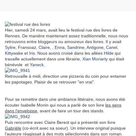
Hier, samedi 24 mars, avait lieu le festival rue des livres de
Rennes. De manière maintenant assez traditionnelle, nous nous
retrouvons entre bloggeurs ou amoureux des livres. Il y avait
Sylire
, Fransoaz,
Claire
, ,
Enna
,
Sandrine
,
Antigone
,
Canel
,
Kittywak
e et
Iris
. Nous avons croisé dans les allées
Hilde
qui
travaille actuellement dans une librairie,
Xian Moriarty
qui était
bénévole et
Yaneck
.
Retrouvaille à midi, direction une pizzeria du coin pour entamer
les papotages. Plaisir de se retrouver "en vrai".
Pour se remettre dans une ambiance littéraire, nous avons été
écouter Isabelle Monin qui nous a parlé de son livre
les gens
dans l'enveloppe
, avant de faire un tour des stands.
Puis rencontre avec Claire Berest qui a présenté son livre
Gabriële
(co-écrit avec sa soeur). Un interview original puisque
l'auteure réagissait à des mots sélectionnés dans son roman.