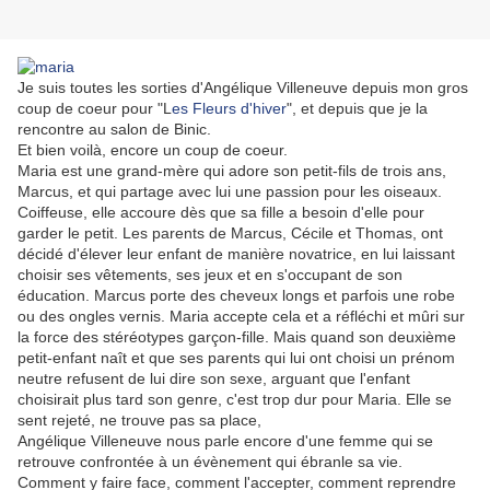
Je suis toutes les sorties d'Angélique Villeneuve depuis mon gros
coup de coeur pour "L
es Fleurs d'hiver
", et depuis que je la
rencontre au salon de Binic.
Et bien voilà, encore un coup de coeur.
Maria est une grand-mère qui adore son petit-fils de trois ans,
Marcus, et qui partage avec lui une passion pour les oiseaux.
Coiffeuse, elle accoure dès que sa fille a besoin d'elle pour
garder le petit. Les parents de Marcus, Cécile et Thomas, ont
décidé d'élever leur enfant de manière novatrice, en lui laissant
choisir ses vêtements, ses jeux et en s'occupant de son
éducation. Marcus porte des cheveux longs et parfois une robe
ou des ongles vernis. Maria accepte cela et a réfléchi et mûri sur
la force des stéréotypes garçon-fille. Mais quand son deuxième
petit-enfant naît et que ses parents qui lui ont choisi un prénom
neutre refusent de lui dire son sexe, arguant que l'enfant
choisirait plus tard son genre, c'est trop dur pour Maria. Elle se
sent rejeté, ne trouve pas sa place,
Angélique Villeneuve nous parle encore d'une femme qui se
retrouve confrontée à un évènement qui ébranle sa vie.
Comment y faire face, comment l'accepter, comment reprendre