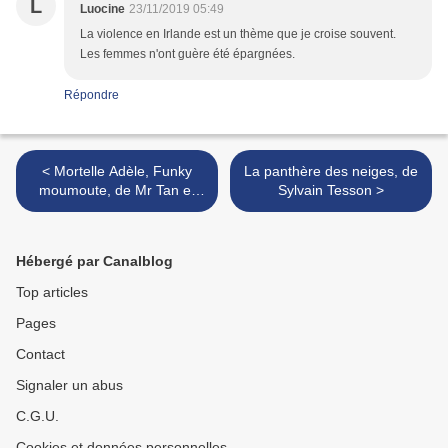
L
Luocine
23/11/2019 05:49
La violence en Irlande est un thème que je croise souvent.
Les femmes n'ont guère été épargnées.
Répondre
< Mortelle Adèle, Funky
La panthère des neiges, de
moumoute, de Mr Tan et
Sylvain Tesson >
Diane Le Feyer
Hébergé par Canalblog
Top articles
Pages
Contact
Signaler un abus
C.G.U.
Cookies et données personnelles