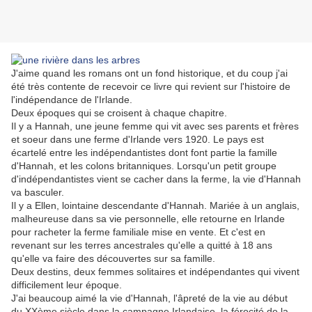
J'aime quand les romans ont un fond historique, et du coup j'ai
été très contente de recevoir ce livre qui revient sur l'histoire de
l'indépendance de l'Irlande.
Deux époques qui se croisent à chaque chapitre.
Il y a Hannah, une jeune femme qui vit avec ses parents et frères
et soeur dans une ferme d'Irlande vers 1920. Le pays est
écartelé entre les indépendantistes dont font partie la famille
d'Hannah, et les colons britanniques. Lorsqu'un petit groupe
d'indépendantistes vient se cacher dans la ferme, la vie d'Hannah
va basculer.
Il y a Ellen, lointaine descendante d'Hannah. Mariée à un anglais,
malheureuse dans sa vie personnelle, elle retourne en Irlande
pour racheter la ferme familiale mise en vente. Et c'est en
revenant sur les terres ancestrales qu'elle a quitté à 18 ans
qu'elle va faire des découvertes sur sa famille.
Deux destins, deux femmes solitaires et indépendantes qui vivent
difficilement leur époque.
J'ai beaucoup aimé la vie d'Hannah, l'âpreté de la vie au début
du XXème siècle dans la campagne Irlandaise, la férocité de la