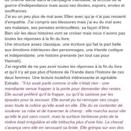
guerre d'indépendance mais aussi ses doutes, espoirs, envies et
souffrances.
J'ai eu un peu plus de mal avec Ellen avec qui je n'ai pas ressenti
d'empathie. J'ai compris ses blessures mais j'ai eu du mal avec
ses malaises, ses pensées embrouillées, sa façon d'être.
Bien sûr les deux histoires vont se croiser mais nous n'avons pas
toutes les réponses à la fin du livre.
Une structure assez classique, une écriture qui fait la part belle
aux émotions intérieures des personnages, une Irlande rustique
et indépendante, une histoire prenante (en tout cas pour
Hannah).
J'ai regretté de ne pas avoir toutes les réponses à la fin du livre
et qu'il n'y ait pas plus d'histoire de l'Irande dans l'histoire de ces
deux femmes. Une lecture toutefois intéressante et agréable.
Extraits :
"Il lui avait parlé comme si elle n'était rien - une
mendiante venue frapper à la porte pour demander des restes.
Elle aurait préféré qu'il la frappe, ou qu'il la saisisse par les
épaules pour la secouer. Elle aurait pu lui renvoyer ses coups
avec toute la colère qu'elle avait en elle. Elle du se contenter de
soulever sa robe et de traverser le champ : elle marcha aussi vite
qu'elle le put sans courir, mais la surface herbeuse près de la
rivière était irrégulière et elle trébucha plus d'une fois. Le cheval
s'avança vers elle en secouant sa bride. Elle grimpa sur son dos