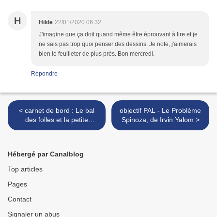
H
Hilde
22/01/2020 06:32
J'imagine que ça doit quand même être éprouvant à lire et je
ne sais pas trop quoi penser des dessins. Je note, j'aimerais
bien le feuilleter de plus près. Bon mercredi.
Répondre
< carnet de bord : Le bal
objectif PAL - Le Problème
des folles et la petite
Spinoza, de Irvin Yalom >
sonneuse de cloches
Hébergé par Canalblog
Top articles
Pages
Contact
Signaler un abus