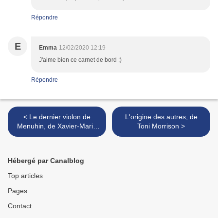
Répondre
E
Emma
12/02/2020 12:19
J'aime bien ce carnet de bord :)
Répondre
< Le dernier violon de
L'origine des autres, de
Menuhin, de Xavier-Marie
Toni Morrison >
Bonnot
Hébergé par Canalblog
Top articles
Pages
Contact