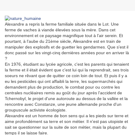
Alexandre a repris la ferme familiale située dans le Lot. Une
ferme de vaches à viande élevées sous la mère. Dans cet
environnement et ce paysage magnifique tout à l'air serein. Et
pourtant, à l'aube du 21ème siècle, Alexandre est en train de
manipuler des explosifs et de guetter les gendarmes. Que s'est il
donc passé sur les vingt-cinq dernières années pour en arriver là
?
En 1976, étudiant au lycée agricole, c'est les parents qui tenaient
la ferme et il était évident que c'est lui qui la reprendrait, ses trois
soeurs ne rêvant que de quitter ce coin loin de tout. Et puis il y a
eu les pesticides qui ont affaibli la terre, les supermarchés qui
demandent plus de production, le combat pour ou contre les
centrales nucléaires remis au goût du jour après l'accident de
Tchernobyl, le projet d'une autoroute au dessus de la vallée et la
rencontre avec Constanze, une jeune allemande proche d'un
groupuscule activiste écologiste.
Alexandre est un homme de bon sens qui a les pieds sur terre et
aime profondément sa terre et son métier. Il n'est pas utopiste et
sait
se questionner sur la suite de son métier, mais la plupart du
temps il se laisse faire.