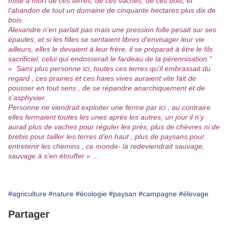
mise à mort de ces terres, de ces vaches, de ces bois, et
l'abandon de tout un domaine de cinquante hectares plus dix de
bois.
Alexandre n'en parlait pas mais une pression folle pesait sur ses
épaules, et si les filles se sentaient libres d'envisager leur vie
ailleurs, elles le devaient à leur frère, il se préparait à être le fils
sacrificiel, celui qui endosserait le fardeau de la pérennisation."
« Sans plus personne ici, toutes ces terres qu’il embrassait du
regard , ces prairies et ces haies vives auraient vite fait de
pousser en tout sens , de se répandre anarchiquement et de
s’asphyxier.
Personne ne viendrait exploiter une ferme par ici , au contraire
elles fermaient toutes les unes après les autres, un jour il n’y
aurait plus de vaches pour réguler les prés, plus de chèvres ni de
brebis pour tailler les terres d’en haut , plus de paysans pour
entretenir les chemins , ce monde- là redeviendrait sauvage,
sauvage à s’en étouffer » ...
#agriculture
#nature
#écologie
#paysan
#campagne
#élevage
Partager