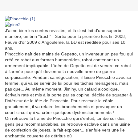
J'aime bien les contes revisités, et là c'est fait d'une superbe
manière, un brin "trash" . Sortie pour la première fois fin 2008,
Fauve d'or 2009 d'Angoulême, la BD est rééditée pour ses 10
ans.
Pinocchio naît des mains de Gepetto, un inventeur un peu fou qui
créé ce robot aux formes humanoïdes, robot contenant un
armement impitoyable. L'idée de Gepetto est de vendre ce robot
à l'armée pour qu'il devienne la nouvelle arme de guerre
surpuissante. Pendant sa négociation, il laisse Pinocchio avec sa
femme, qui va se servir de lui pour les tâches ménagères, mais
pas que... Au même moment, Jiminy, un cafard alcoolique,
écrivain raté et mis à la porte par sa copine, décide de squatter à
l'intérieur de la tête de Pinocchio. Pour recevoir le câble
gratuitement, il va refaire les branchements et provoquer un
court-circuit qui va créer quelques dysfonctionnements !
On retrouve la trame de Pinocchio qui s'enfuit, tombe sur des
gens peu recommandables, se retrouve esclave dans une usine
de confection de jouets, la fait exploser... s'enfuie vers une île
enchantée couverte de détritus où