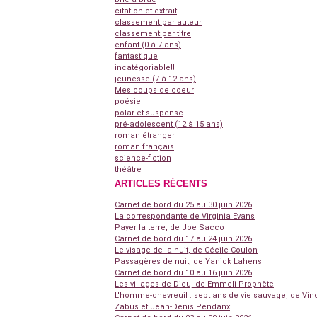
citation et extrait
classement par auteur
classement par titre
enfant (0 à 7 ans)
fantastique
incatégoriable!!
jeunesse (7 à 12 ans)
Mes coups de coeur
poésie
polar et suspense
pré-adolescent (12 à 15 ans)
roman étranger
roman français
science-fiction
théâtre
ARTICLES RÉCENTS
Carnet de bord du 25 au 30 juin 2026
La correspondante de Virginia Evans
Payer la terre, de Joe Sacco
Carnet de bord du 17 au 24 juin 2026
Le visage de la nuit, de Cécile Coulon
Passagères de nuit, de Yanick Lahens
Carnet de bord du 10 au 16 juin 2026
Les villages de Dieu, de Emmeli Prophète
L'homme-chevreuil : sept ans de vie sauvage, de Vin
Zabus et Jean-Denis Pendanx