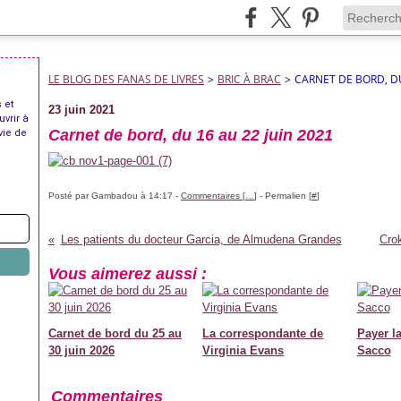
LE BLOG DES FANAS DE LIVRES
>
BRIC À BRAC
>
CARNET DE BORD, DU
 et
23 juin 2021
uvrir à
Carnet de bord, du 16 au 22 juin 2021
vie de
Posté par Gambadou à 14:17 -
Commentaires [
…
]
- Permalien [
#
]
Les patients du docteur Garcia, de Almudena Grandes
Cro
Vous aimerez aussi :
Carnet de bord du 25 au
La correspondante de
Payer la
30 juin 2026
Virginia Evans
Sacco
Commentaires