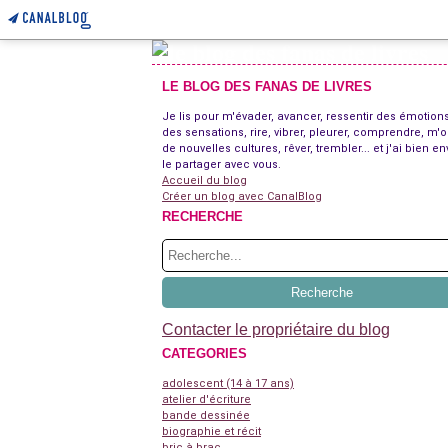
LE BLOG DES FANAS DE LIVRES
Je lis pour m'évader, avancer, ressentir des émotions
des sensations, rire, vibrer, pleurer, comprendre, m'o
de nouvelles cultures, rêver, trembler... et j'ai bien en
le partager avec vous.
Accueil du blog
Créer un blog avec CanalBlog
RECHERCHE
Contacter le propriétaire du blog
CATEGORIES
adolescent (14 à 17 ans)
atelier d'écriture
bande dessinée
biographie et récit
bric à brac