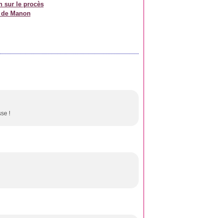
n sur le procès
, de Manon
sse !