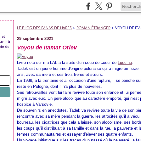
LE BLOG DES FANAS DE LIVRES
>
ROMAN ÉTRANGER
>
VOYOU DE IT
 et
29 septembre 2021
uvrir à
Voyou de Itamar Orlev
vie de
Livre noté sur ma LAL à la suite d'un coup de coeur de
Luocine
.
Tadek est un jeune homme d'origine polonaise qui a migré en Israël 
ans, avec sa mère et ses trois frères et sœurs.
En 1988, à la trentaine et à l'occasion d'une rupture, il se penche s
resté en Pologne, dont il n'a plus de nouvelles.
Ses retrouvailles vont lui faire revivre toute son enfance et lui per
migré avec eux. Un père alcoolique au caractère emporté, qui n'est 
hospice à Varsovie.
De souvenirs en anecdotes, Tadek va revivre toute la vie de son père
rencontre avec sa mère pendant la guerre, les atrocités qu'il a vécu
bourreau, les cicatrices que cela a laissé, son alcoolisme, ses bord
les coups qu'il distribuait à sa famille et dans la rue, la pauvreté et
fermes communautaires et essayer d'élever ses quatre enfants.
Un voyage initiatique sur les traces d'un passé où la pauvreté, la fai