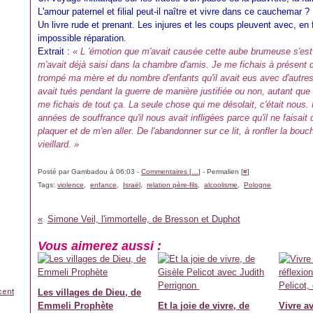
L'amour paternel et filial peut-il naître et vivre dans ce cauchemar ?
Un livre rude et prenant. Les injures et les coups pleuvent avec, en fi
impossible réparation.
Extrait :
« L 'émotion que m'avait causée cette aube brumeuse s'est di
m'avait déjà saisi dans la chambre d'amis. Je me fichais à présent de c
trompé ma mère et du nombre d'enfants qu'il avait eus avec d'autre
avait tués pendant la guerre de manière justifiée ou non, autant que 
me fichais de tout ça. La seule chose qui me désolait, c'était nous
années de souffrance qu'il nous avait infligées parce qu'il ne faisait 
plaquer et de m'en aller. De l'abandonner sur ce lit, à ronfler la bou
vieillard. »
Posté par Gambadou à 06:03 -
Commentaires [
…
]
- Permalien [
#
]
Tags:
violence
,
enfance
,
Israël
,
relation père-fils
,
alcoolisme
,
Pologne
Simone Veil, l'immortelle, de Bresson et Duphot
Vous aimerez aussi :
cent
Les villages de Dieu, de
Emmeli Prophète
Et la joie de vivre, de
Vivre a