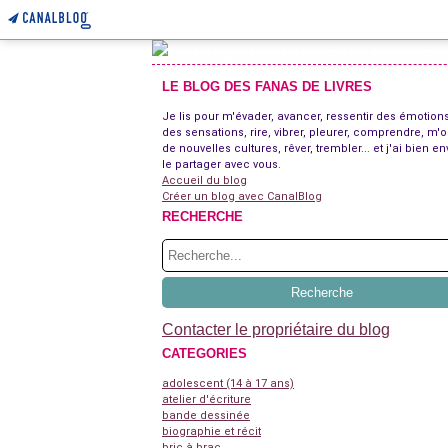
LE BLOG DES FANAS DE LIVRES
Je lis pour m'évader, avancer, ressentir des émotions
des sensations, rire, vibrer, pleurer, comprendre, m'o
de nouvelles cultures, rêver, trembler... et j'ai bien en
le partager avec vous.
Accueil du blog
Créer un blog avec CanalBlog
RECHERCHE
Contacter le propriétaire du blog
CATEGORIES
adolescent (14 à 17 ans)
atelier d'écriture
bande dessinée
biographie et récit
bric à brac