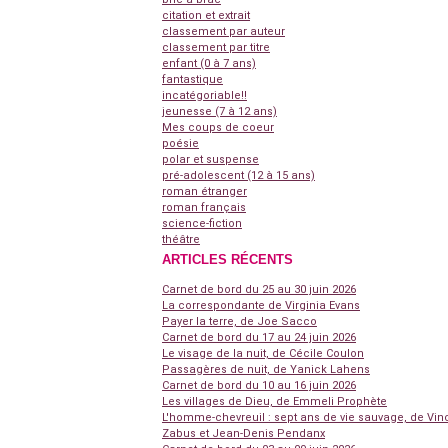
citation et extrait
classement par auteur
classement par titre
enfant (0 à 7 ans)
fantastique
incatégoriable!!
jeunesse (7 à 12 ans)
Mes coups de coeur
poésie
polar et suspense
pré-adolescent (12 à 15 ans)
roman étranger
roman français
science-fiction
théâtre
ARTICLES RÉCENTS
Carnet de bord du 25 au 30 juin 2026
La correspondante de Virginia Evans
Payer la terre, de Joe Sacco
Carnet de bord du 17 au 24 juin 2026
Le visage de la nuit, de Cécile Coulon
Passagères de nuit, de Yanick Lahens
Carnet de bord du 10 au 16 juin 2026
Les villages de Dieu, de Emmeli Prophète
L'homme-chevreuil : sept ans de vie sauvage, de Vin
Zabus et Jean-Denis Pendanx