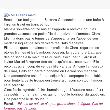
Besoin d'un feel good, un Barbara Constantine dans une boîte à
livre, un trajet en train, et hop !
Mélie à soixante-douze ans et s'apprête à recevoir pour les
grandes vacances sa petite fille d'une dizaine d'années, Clara.
Elle n'a donc pas le temps de s'appesantir sur l'appel de son
médecin inquiet de ses derniers résultats d'analyse.
Elle a quelques semaines pour profiter de Clara, regarder les
étoiles filantes et les bambous pousser, lui apprendre à attraper
des poissons à la main, faire du vélo, s'occuper du jardin et
inviter Marcel à réparer des objets qu'elle traficote avant. Elle
reçoit aussi en coup de vent sa fille Fanette, Antoine l'amoureux
de Clara, Bello son parrain bohème ou Gérard son médecin.
Une atmosphère enjouée, un séjour à la campagne inoubliable
pour toute la petite troupe qui trouvera chacun son tour l'amour
et la sérénité.
C'est facile, agréable à lire, humain et gai. L'auteure nous décrit
ces petits moments simples qui font tout le bonheur du quotidien.
Une parenthèse de douceur.
Extrait :
"Elle se dit qu’elle n’a pas grand chose à léguer. Pas de
fortune, pas de biens.