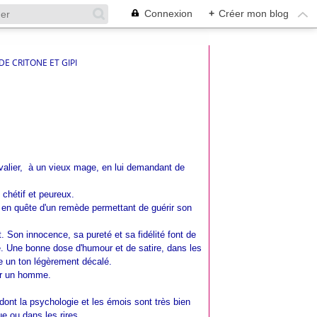
Connexion
+
Créer mon blog
E CRITONE ET GIPI
hevalier, à un vieux mage, en lui demandant de
chétif et peureux.
 en quête d'un remède permettant de guérir son
t. Son innocence, sa pureté et sa fidélité font de
. Une bonne dose d'humour et de satire, dans les
e un ton légèrement décalé.
nir un homme.
dont la psychologie et les émois sont très bien
ue ou dans les rires.