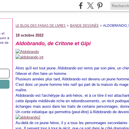
LE BLOG DES FANAS DE LIVRES
>
BANDE DESSINÉE
>
ALDOBRANDO, D
 et
18 octobre 2022
uvrir à
Aldobrando, de Critone et Gipi
vie de
Alors qu'il est tout jeune, Aldobrando est remis par son père, un c
l'élever et d'en faire un homme.
Plusieurs années plus tard, Aldobrando est devenu un jeune homme 
C'est donc un jeune homme très naïf qui part de la maison du mage
maître.
Aldobrando est l'archétype du anti-héros, et à ce titre il est attachan
cette épopée médiévale riche en rebondissements, un récit poétique
échanges mais aussi dans les traits de certains personnages, donn
Un conte initiatique qui permettra (peut-être) à Aldobrando de deve
Au-delà de ce jeune héros, il y a tous les personnages secondaires 
vus. Il servent tour à tour le récit, que ce soit dans le côté dramatiq