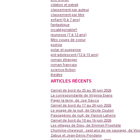
citation et extrait
classement par auteur
classement par titre
enfant (0 à 7 ans)
fantastique
incatégoriable!!
jeunesse (7 à 12 ans)
Mes coups de coeur
poésie
polar et suspense
pré-adolescent (12 à 15 ans)
roman étranger
roman français
science-fiction
théâtre
ARTICLES RÉCENTS
Carnet de bord du 25 au 30 juin 2026
La correspondante de Virginia Evans
Payer la terre, de Joe Sacco
Carnet de bord du 17 au 24 juin 2026
Le visage de la nuit, de Cécile Coulon
Passagères de nuit, de Yanick Lahens
Carnet de bord du 10 au 16 juin 2026
Les villages de Dieu, de Emmeli Prophète
L'homme-chevreuil : sept ans de vie sauvage, de Vin
Zabus et Jean-Denis Pendanx