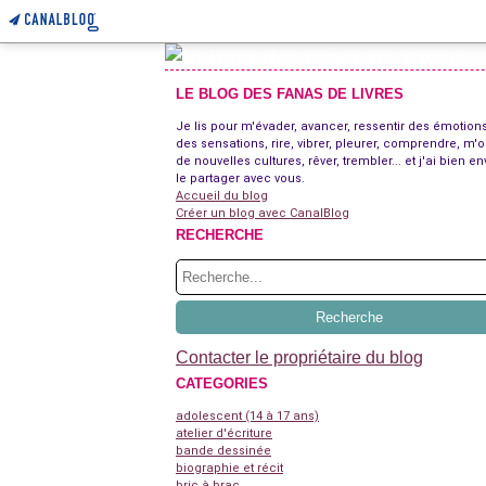
LE BLOG DES FANAS DE LIVRES
Je lis pour m'évader, avancer, ressentir des émotions
des sensations, rire, vibrer, pleurer, comprendre, m'o
de nouvelles cultures, rêver, trembler... et j'ai bien en
le partager avec vous.
Accueil du blog
Créer un blog avec CanalBlog
RECHERCHE
Contacter le propriétaire du blog
CATEGORIES
adolescent (14 à 17 ans)
atelier d'écriture
bande dessinée
biographie et récit
bric à brac