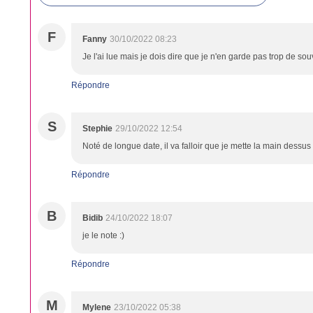
F
Fanny
30/10/2022 08:23
Je l'ai lue mais je dois dire que je n'en garde pas trop de souv
Répondre
S
Stephie
29/10/2022 12:54
Noté de longue date, il va falloir que je mette la main dessus 
Répondre
B
Bidib
24/10/2022 18:07
je le note :)
Répondre
M
Mylene
23/10/2022 05:38