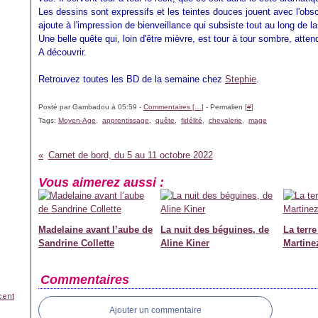
Les dessins sont expressifs et les teintes douces jouent avec l'obscur
ajoute à l'impression de bienveillance qui subsiste tout au long de l
Une belle quête qui, loin d'être mièvre, est tour à tour sombre, atten
A découvrir.
Retrouvez toutes les BD de la semaine chez
Stephie
.
Posté par Gambadou à 05:59 -
Commentaires [
…
]
- Permalien [
#
]
Tags:
Moyen-Age
,
apprentissage
,
quête
,
fidélité
,
chevalerie
,
mage
Carnet de bord, du 5 au 11 octobre 2022
Vous aimerez aussi :
Madelaine avant l’aube de
La nuit des béguines, de
La terr
Sandrine Collette
Aline Kiner
Martine
Commentaires
cent
Ajouter un commentaire