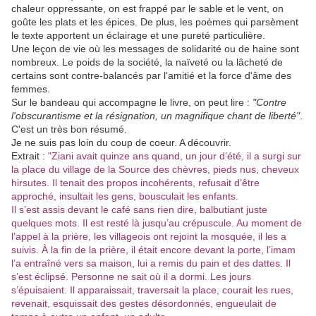
chaleur oppressante, on est frappé par le sable et le vent, on
goûte les plats et les épices. De plus, les poèmes qui parsèment
le texte apportent un éclairage et une pureté particulière.
Une leçon de vie où les messages de solidarité ou de haine sont
nombreux. Le poids de la société, la naïveté ou la lâcheté de
certains sont contre-balancés par l'amitié et la force d'âme des
femmes.
Sur le bandeau qui accompagne le livre, on peut lire :
"Contre
l'
obscurantisme
et la résignation, un magnifique chant de liberté"
.
C'est un très bon résumé.
Je ne suis pas loin du coup de coeur. A découvrir.
Extrait :
"Ziani avait quinze ans quand, un jour d’été, il a surgi sur
la place du village de la Source des chèvres, pieds nus, cheveux
hirsutes. Il tenait des propos incohérents, refusait d’être
approché, insultait les gens, bousculait les enfants.
Il s’est assis devant le café sans rien dire, balbutiant juste
quelques mots. Il est resté là jusqu’au crépuscule. Au moment de
l’appel à la prière, les villageois ont rejoint la mosquée, il les a
suivis. À la fin de la prière, il était encore devant la porte, l’imam
l’a entraîné vers sa maison, lui a remis du pain et des dattes. Il
s’est éclipsé. Personne ne sait où il a dormi. Les jours
s’épuisaient. Il apparaissait, traversait la place, courait les rues,
revenait, esquissait des gestes désordonnés, engueulait de