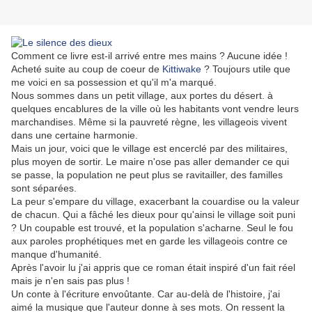
Comment ce livre est-il arrivé entre mes mains ? Aucune idée !
Acheté suite au coup de coeur de
Kittiwake
? Toujours utile que
me voici en sa possession et qu'il m'a marqué.
Nous sommes dans un petit village, aux portes du désert. à
quelques encablures de la ville où les habitants vont vendre leurs
marchandises. Même si la pauvreté règne, les villageois vivent
dans une certaine harmonie.
Mais un jour, voici que le village est encerclé par des militaires,
plus moyen de sortir. Le maire n'ose pas aller demander ce qui
se passe, la population ne peut plus se ravitailler, des familles
sont séparées.
La peur s'empare du village,
exacerbant la couardise ou la valeur
de chacun.
Qui a fâché les dieux pour qu'ainsi le village soit puni
? Un coupable est trouvé, et la population s'acharne.
Seul le fou
aux paroles prophétiques met en garde les villageois contre ce
manque d'humanité.
Après l'avoir lu j'ai appris que ce roman était inspiré d'un fait réel
mais je n'en sais pas plus !
Un conte à l'écriture envoûtante. Car au-delà de l'histoire, j'ai
aimé la musique que l'auteur donne à ses mots. On ressent la