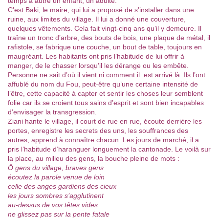
temps à autre un enfant, un adulte.
C’est Baki, le maire, qui lui a proposé de s’installer dans une
ruine, aux limites du village. Il lui a donné une couverture,
quelques vêtements. Cela fait vingt-cinq ans qu’il y demeure. Il
traîne un tronc d’arbre, des bouts de bois, une plaque de métal, il
rafistole, se fabrique une couche, un bout de table, toujours en
maugréant. Les habitants ont pris l’habitude de lui offrir à
manger, de le chasser lorsqu’il les dérange ou les embête.
Personne ne sait d’où il vient ni comment il est arrivé là. Ils l’ont
affublé du nom du Fou, peut-être qu’une certaine intensité de
l’être, cette capacité à capter et sentir les choses leur semblent
folie car ils se croient tous sains d’esprit et sont bien incapables
d’envisager la transgression.
Ziani hante le village, il court de rue en rue, écoute derrière les
portes, enregistre les secrets des uns, les souffrances des
autres, apprend à connaître chacun. Les jours de marché, il a
pris l’habitude d’haranguer longuement la cantonade. Le voilà sur
la place, au milieu des gens, la bouche pleine de mots :
Ô gens du village, braves gens
écoutez la parole venue de loin
celle des anges gardiens des cieux
les jours sombres s’agglutinent
au-dessus de vos têtes vides
ne glissez pas sur la pente fatale