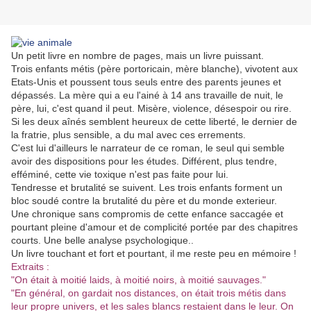
Un petit livre en nombre de pages, mais un livre puissant.
Trois enfants métis (père portoricain, mère blanche), vivotent aux
Etats-Unis et poussent tous seuls entre des parents jeunes et
dépassés.
La mère qui a eu l'ainé à 14 ans travaille de nuit, le
père, lui, c'est quand il peut.
Misère, violence, désespoir ou rire.
Si les deux aînés semblent heureux de cette liberté, le dernier de
la fratrie, plus sensible, a du mal avec ces errements.
C'est lui d'ailleurs le narrateur de ce roman, le seul qui semble
avoir des dispositions pour les études. Différent, plus tendre,
efféminé, cette vie toxique n'est pas faite pour lui.
Tendresse et brutalité se suivent. Les trois enfants forment un
bloc soudé contre la brutalité du père et du monde exterieur.
Une chronique sans compromis de cette enfance saccagée et
pourtant pleine d'amour et de complicité portée par des chapitres
courts. Une belle analyse psychologique..
Un livre touchant et fort et pourtant, il me reste peu en mémoire !
Extraits :
"On était à moitié laids, à moitié noirs, à moitié sauvages."
"En général, on gardait nos distances, on était trois métis dans
leur propre univers, et les sales blancs restaient dans le leur. On