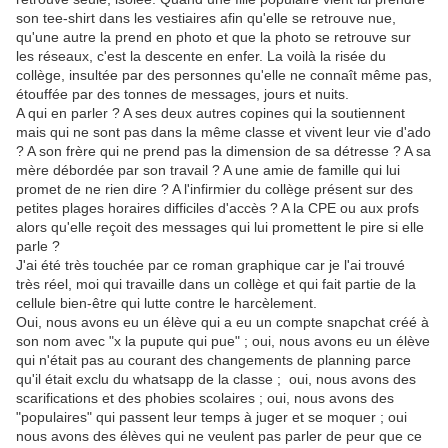
son tee-shirt dans les vestiaires afin qu'elle se retrouve nue,
qu'une autre la prend en photo et que la photo se retrouve sur
les réseaux, c'est la descente en enfer. La voilà la risée du
collège, insultée par des personnes qu'elle ne connaît même pas,
étouffée par des tonnes de messages, jours et nuits.
A qui en parler ? A ses deux autres copines qui la soutiennent
mais qui ne sont pas dans la même classe et vivent leur vie d'ado
? A son frère qui ne prend pas la dimension de sa détresse ? A sa
mère débordée par son travail ? A une amie de famille qui lui
promet de ne rien dire ? A l'infirmier du collège présent sur des
petites plages horaires difficiles d'accès ? A la CPE ou aux profs
alors qu'elle reçoit des messages qui lui promettent le pire si elle
parle ?
J'ai été très touchée par ce roman graphique car je l'ai trouvé
très réel, moi qui travaille dans un collège et qui fait partie de la
cellule bien-être qui lutte contre le harcèlement.
Oui, nous avons eu un élève qui a eu un compte snapchat créé à
son nom avec "x la pupute qui pue" ; oui, nous avons eu un élève
qui n'était pas au courant des changements de planning parce
qu'il était exclu du whatsapp de la classe ; oui, nous avons des
scarifications et des phobies scolaires ; oui, nous avons des
"populaires" qui passent leur temps à juger et se moquer ; oui
nous avons des élèves qui ne veulent pas parler de peur que ce