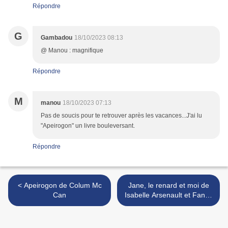
Répondre
G
Gambadou
18/10/2023 08:13
@ Manou : magnifique
Répondre
M
manou
18/10/2023 07:13
Pas de soucis pour te retrouver après les vacances...J'ai lu
"Apeirogon" un livre bouleversant.
Répondre
< Apeirogon de Colum Mc
Jane, le renard et moi de
Can
Isabelle Arsenault et Fanny
Britt >