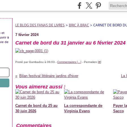
LE BLOG DES FANAS DE LIVRES
>
BRIC À BRAC
>
CARNET DE BORD DU 
 et
7 février 2024
uvrir à
Carnet de bord du 31 janvier au 6 février 2024
vie de
Posté par Gambadou à 06:03 -
Commentaires [
…
]
- Permalien [
#
]
Bilan festival littéraire jardins d'hiver
La 
Vous aimerez aussi :
Carnet de bord du 25 au
La correspondante de
Payer la
30 juin 2026
Virginia Evans
Sacco
Commentaires