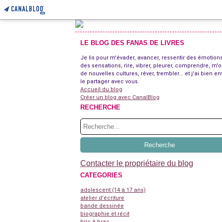
LE BLOG DES FANAS DE LIVRES
Je lis pour m'évader, avancer, ressentir des émotions
des sensations, rire, vibrer, pleurer, comprendre, m'o
de nouvelles cultures, rêver, trembler... et j'ai bien en
le partager avec vous.
Accueil du blog
Créer un blog avec CanalBlog
RECHERCHE
Contacter le propriétaire du blog
CATEGORIES
adolescent (14 à 17 ans)
atelier d'écriture
bande dessinée
biographie et récit
bric à brac