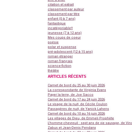
citation et extrait
classement par auteur
classement par titre
enfant (0 à 7 ans)
fantastique
incatégoriable!!
jeunesse (7 à 12 ans)
Mes coups de coeur
poésie
polar et suspense
pré-adolescent (12 à 15 ans)
roman étranger
roman français
science-fiction
théâtre
ARTICLES RÉCENTS
Carnet de bord du 25 au 30 juin 2026
La correspondante de Virginia Evans
Payer la terre, de Joe Sacco
Carnet de bord du 17 au 24 juin 2026
Le visage de la nuit, de Cécile Coulon
Passagères de nuit, de Yanick Lahens
Carnet de bord du 10 au 16 juin 2026
Les villages de Dieu, de Emmeli Prophète
L'homme-chevreuil : sept ans de vie sauvage, de Vin
Zabus et Jean-Denis Pendanx