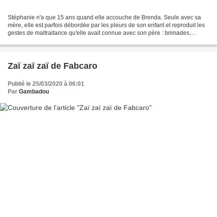
Stéphanie n'a que 15 ans quand elle accouche de Brenda. Seule avec sa
mère, elle est parfois débordée par les pleurs de son enfant et reproduit les
gestes de maltraitance qu'elle avait connue avec son père : brimades,
pincements, gifles. Brenda adore...
Zaï zaï zaï de Fabcaro
Publié le 25/03/2020 à 06:01
Par
Gambadou