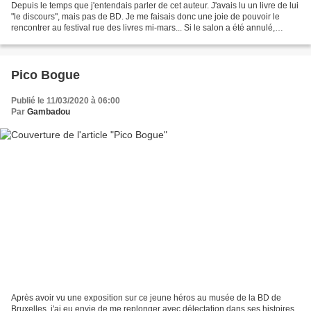
Depuis le temps que j'entendais parler de cet auteur. J'avais lu un livre de lui
"le discours", mais pas de BD. Je me faisais donc une joie de pouvoir le
rencontrer au festival rue des livres mi-mars... Si le salon a été annulé,
Fabcaro est quand même...
Pico Bogue
Publié le 11/03/2020 à 06:00
Par
Gambadou
Après avoir vu une exposition sur ce jeune héros au musée de la BD de
Bruxelles, j'ai eu envie de me replonger avec délectation dans ses histoires,