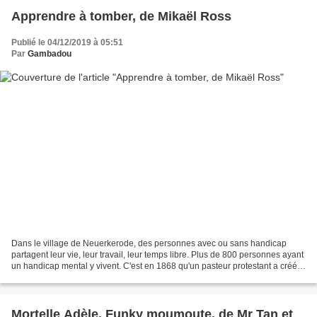
Apprendre à tomber, de Mikaël Ross
Publié le 04/12/2019 à 05:51
Par
Gambadou
Dans le village de Neuerkerode, des personnes avec ou sans handicap
partagent leur vie, leur travail, leur temps libre. Plus de 800 personnes ayant
un handicap mental y vivent. C'est en 1868 qu'un pasteur protestant a créé
cette fondation pour l'inclusion...
Mortelle Adèle, Funky moumoute, de Mr Tan et