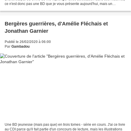
ce n'est donc pas une BD que je vous présente aujourd'hui, mais un
personnage et toute sa famille. Pico...
Bergères guerrières, d'Amélie Fléchais et
Jonathan Garnier
Publié le 26/02/2020 à 06:00
Par
Gambadou
Une BD jeunesse (mais pas que) en trois tomes - série en cours. J'ai ce livre
au CDI parce qu'il fait partie d'un concours de lecture, mais les illustrations