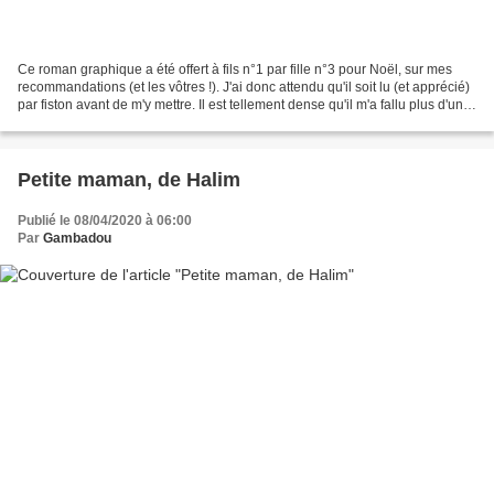
Ce roman graphique a été offert à fils n°1 par fille n°3 pour Noël, sur mes
recommandations (et les vôtres !). J'ai donc attendu qu'il soit lu (et apprécié)
par fiston avant de m'y mettre. Il est tellement dense qu'il m'a fallu plus d'un
mois pour le...
Petite maman, de Halim
Publié le 08/04/2020 à 06:00
Par
Gambadou