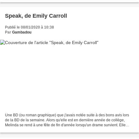
Speak, de Emily Carroll
Publié le 08/01/2020 à 10:38
Par
Gambadou
Une BD (ou roman graphique) que j'avais notée suite à des bons avis lors
de la BD de la semaine. Alors qu'elle est en dernière année de collège,
Melinda se rend à une fête de fin d'année lorsqu'un drame survient. Elle
appelle la police mais aucun son...