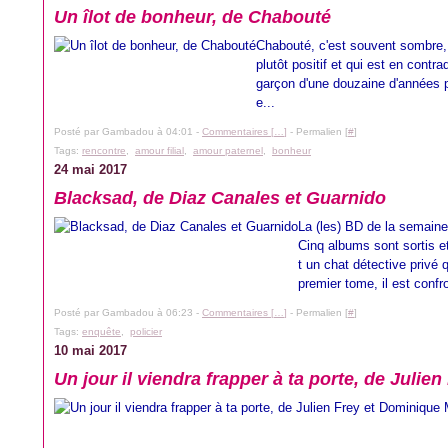
Un îlot de bonheur, de Chabouté
Chabouté, c'est souvent sombre, he
plutôt positif et qui est en contr
garçon d'une douzaine d'années 
e...
Posté par Gambadou à 04:01 -
Commentaires [
…
]
- Permalien [
#
]
Tags:
rencontre
,
amour filial
,
amour paternel
,
bonheur
24 mai 2017
Blacksad, de Diaz Canales et Guarnido
La (les) BD de la semaine.
Cinq albums sont sortis 
t un chat détective privé 
premier tome, il est confro
Posté par Gambadou à 06:23 -
Commentaires [
…
]
- Permalien [
#
]
Tags:
enquête
,
policier
10 mai 2017
Un jour il viendra frapper à ta porte, de Jul