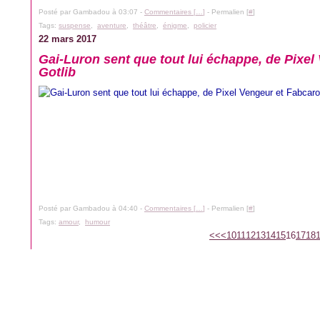
Posté par Gambadou à 03:07 -
Commentaires [
…
]
- Permalien [
#
]
Tags:
suspense
,
aventure
,
théâtre
,
énigme
,
policier
22 mars 2017
Gai-Luron sent que tout lui échappe, de Pixel
Gotlib
Posté par Gambadou à 04:40 -
Commentaires [
…
]
- Permalien [
#
]
Tags:
amour
,
humour
<<
<
10
11
12
13
14
15
16
17
18