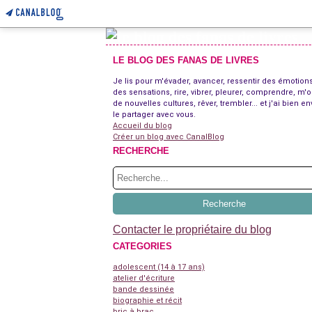
LE BLOG DES FANAS DE LIVRES
Je lis pour m'évader, avancer, ressentir des émotions
des sensations, rire, vibrer, pleurer, comprendre, m'o
de nouvelles cultures, rêver, trembler... et j'ai bien en
le partager avec vous.
Accueil du blog
Créer un blog avec CanalBlog
RECHERCHE
Contacter le propriétaire du blog
CATEGORIES
adolescent (14 à 17 ans)
atelier d'écriture
bande dessinée
biographie et récit
bric à brac