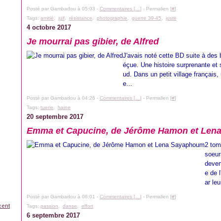
Posté par Gambadou à 05:03 -
Commentaires [
…
]
- Permalien [
#
]
Tags:
amitié
,
juif
,
résistance
,
photographie
,
guerre 39-45
,
juste
4 octobre 2017
Je mourrai pas gibier, de Alfred
J'avais noté cette BD suite à des b
éçue. Une histoire surprenante et
ud. Dans un petit village français,
e...
Posté par Gambadou à 04:26 -
Commentaires [
…
]
- Permalien [
#
]
Tags:
tuerie
,
haine
20 septembre 2017
Emma et Capucine, de Jérôme Hamon et Len
2 tom
soeur
deven
e de 
ar le
Posté par Gambadou à 06:01 -
Commentaires [
…
]
- Permalien [
#
]
cent
Tags:
passion
,
danse
,
effort
6 septembre 2017