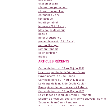
citation et extrait
classement par auteur
classement par titre
enfant (0 à 7 ans)
fantastique
incatégoriable!!
jeunesse (7 à 12 ans)
Mes coups de coeur
poésie
polar et suspense
pré-adolescent (12 à 15 ans)
roman étranger
roman français
science-fiction
théâtre
ARTICLES RÉCENTS
Carnet de bord du 25 au 30 juin 2026
La correspondante de Virginia Evans
Payer la terre, de Joe Sacco
Carnet de bord du 17 au 24 juin 2026
Le visage de la nuit, de Cécile Coulon
Passagères de nuit, de Yanick Lahens
Carnet de bord du 10 au 16 juin 2026
Les villages de Dieu, de Emmeli Prophète
L'homme-chevreuil : sept ans de vie sauvage, de Vin
Zabus et Jean-Denis Pendanx