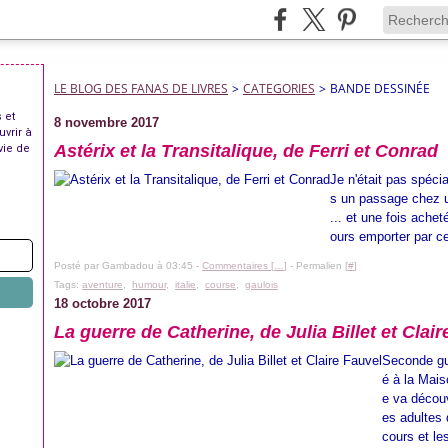
LE BLOG DES FANAS DE LIVRES
>
CATEGORIES
>
BANDE DESSINÉE
 et
8 novembre 2017
uvrir à
Astérix et la Transitalique, de Ferri et Conrad
vie de
Je n'était pas spéci
s un passage chez u
... et une fois acheté
ours emporter par ces
Posté par Gambadou à 03:45 -
Commentaires [
…
]
- Permalien [
#
]
Tags:
aventure
,
humour
,
italie
,
course
,
gaulois
18 octobre 2017
La guerre de Catherine, de Julia Billet et Clai
Seconde gue
é à la Mais
e va découv
es adultes 
cours et les