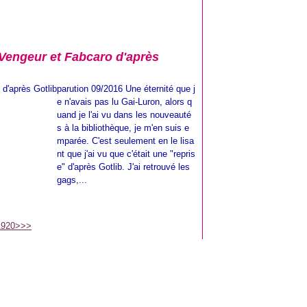
 Vengeur et Fabcaro d'après
parution 09/2016 Une éternité que j
e n'avais pas lu Gai-Luron, alors q
uand je l'ai vu dans les nouveauté
s à la bibliothèque, je m'en suis e
mparée. C'est seulement en le lisa
nt que j'ai vu que c'était une "repris
e" d'après Gotlib. J'ai retrouvé les
gags,...
19
20
>
>>