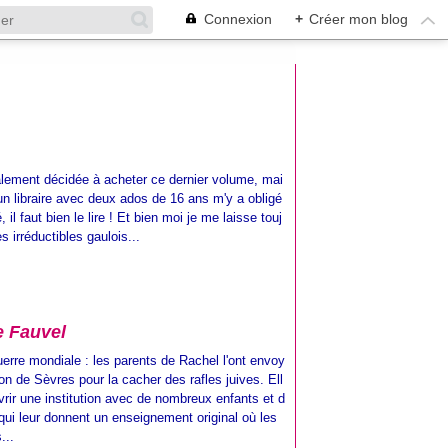
Connexion
+
Créer mon blog
alement décidée à acheter ce dernier volume, mai
n libraire avec deux ados de 16 ans m'y a obligé
, il faut bien le lire ! Et bien moi je me laisse touj
 irréductibles gaulois...
re Fauvel
rre mondiale : les parents de Rachel l'ont envoy
on de Sèvres pour la cacher des rafles juives. Ell
rir une institution avec de nombreux enfants et d
qui leur donnent un enseignement original où les
...