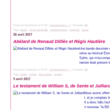
Posté par Gambadou à 07:45 -
Commentaires [
…
]
- Permalien [
#
]
Tags:
shoah
,
secret de famille
,
autobiographie
,
paternité
,
racine
26 avril 2017
Abélard de Renaud Dilliès et Régis Hautière
Une bande dessinée do
sition au festival Ét
Sylire, qui m'accompa
nariste était présent l
Posté par Gambadou à 03:03 -
Commentaires [
…
]
- Permalien [
#
]
Tags:
amitié
,
poésie
,
découverte
,
voyage
5 avril 2017
Le testament de William S, de Sente et Julliar
Nous avons offert
l, et je comptais b
Il a donc fallu l'
n nouveau "la BD 