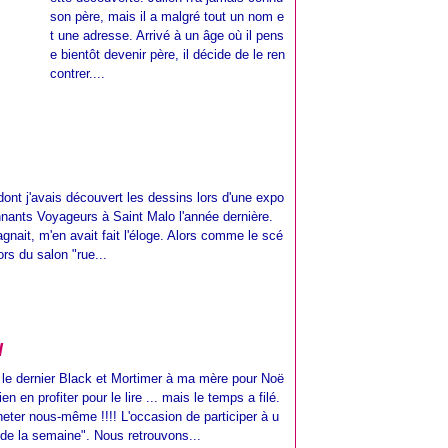
son père, mais il a malgré tout un nom e
t une adresse. Arrivé à un âge où il pens
e bientôt devenir père, il décide de le ren
contrer....
nt j'avais découvert les dessins lors d'une expo
onnants Voyageurs à Saint Malo l'année dernière.
gnait, m'en avait fait l'éloge. Alors comme le scé
ors du salon "rue...
d
 le dernier Black et Mortimer à ma mère pour Noë
ien en profiter pour le lire ... mais le temps a filé.
acheter nous-même !!!! L'occasion de participer à u
de la semaine". Nous retrouvons...