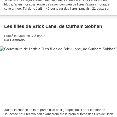
Je ne fais pas régulièrement de bilan, mais à force d'en voir fleurir sur les
blogs, j'ai eu moi aussi envie de savoir combien de livres j'avais chroniqué
cette année. J'ai donc écrit : - 49 posts sur des livres français - 21 posts sur
des livres étrangers...
Les filles de Brick Lane, de Curham Sobhan
Publié le 04/01/2017 à 05:36
Par
Gambadou
J'ai eu la chance de faire partie d'un petit groupe choisi par Flammarion
Jeunesse pour recevoir en avant première le premier tome des filles de Brick