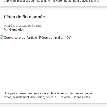
public qui m'a laissé sur ma faim / Anna Karenine au théâtre avec fille n°3 -
un beau coup de coeur /...
Fêtes de fin d'année
Publié le 24/12/2016 à 23:59
Par
Gambadou
Une petite pause pendant ces fêtes, famille, repos, lecture, rangement,
repas, scintillement, discussion, délice, et ... relâche ! Bonnes fêtes !