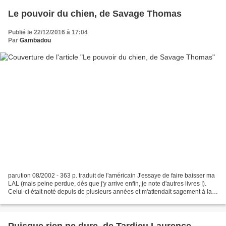
Le pouvoir du chien, de Savage Thomas
Publié le 22/12/2016 à 17:04
Par
Gambadou
parution 08/2002 - 363 p. traduit de l'américain J'essaye de faire baisser ma
LAL (mais peine perdue, dès que j'y arrive enfin, je note d'autres livres !).
Celui-ci était noté depuis de plusieurs années et m'attendait sagement à la
bibliothèque. Nous...
Puisque rien ne dure, de Tardieu Laurence