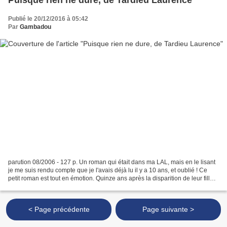
Publié le 20/12/2016 à 05:42
Par
Gambadou
parution 08/2006 - 127 p. Un roman qui était dans ma LAL, mais en le lisant
je me suis rendu compte que je l'avais déjà lu il y a 10 ans, et oublié ! Ce
petit roman est tout en émotion. Quinze ans après la disparition de leur fille
de 8 ans et leur séparation,...
< Page précédente
Page suivante >