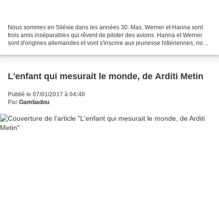
Nous sommes en Silésie dans les années 30. Max, Werner et Hanna sont
trois amis inséparables qui rêvent de piloter des avions. Hanna et Werner
sont d'origines allemandes et vont s'inscrire aux jeunesse hitlériennes, non
par idéologie, mais parce que c'est...
L'enfant qui mesurait le monde, de Arditi Metin
Publié le 07/01/2017 à 04:40
Par
Gambadou