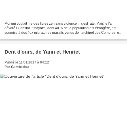
Moi qui voulait lire des livres zen sans violence ... c'est raté. Mais je l'ai
dévoré ! Constat : "Mayotte, dont 40 % de la population est étrangère, est
soumise à des flux migratoires massifs venus de l’archipel des Comores, et
des dizaines de milliers...
Dent d'ours, de Yann et Henriet
Publié le 11/01/2017 à 04:12
Par
Gambadou