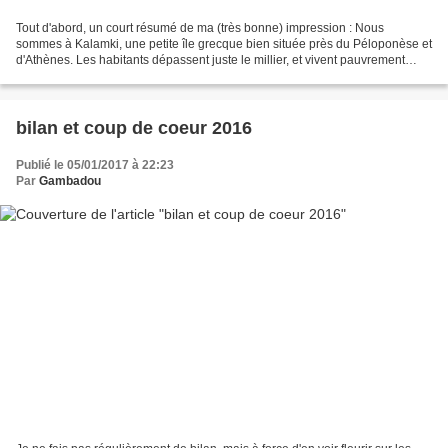
Tout d'abord, un court résumé de ma (très bonne) impression : Nous
sommes à Kalamki, une petite île grecque bien située près du Péloponèse et
d'Athènes. Les habitants dépassent juste le millier, et vivent pauvrement
mais librement sur leur île. Tout le...
bilan et coup de coeur 2016
Publié le 05/01/2017 à 22:23
Par
Gambadou