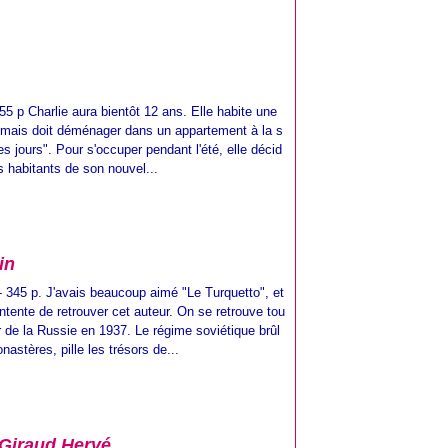
55 p Charlie aura bientôt 12 ans. Elle habite une
 mais doit déménager dans un appartement à la s
res jours". Pour s'occuper pendant l'été, elle décid
es habitants de son nouvel...
in
- 345 p. J'avais beaucoup aimé "Le Turquetto", et
ontente de retrouver cet auteur. On se retrouve tou
r de la Russie en 1937. Le régime soviétique brûl
onastères, pille les trésors de...
e Giraud Hervé