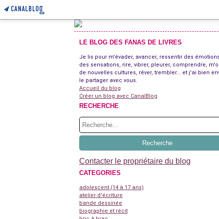
LE BLOG DES FANAS DE LIVRES
Je lis pour m'évader, avancer, ressentir des émotions
des sensations, rire, vibrer, pleurer, comprendre, m'o
de nouvelles cultures, rêver, trembler... et j'ai bien en
le partager avec vous.
Accueil du blog
Créer un blog avec CanalBlog
RECHERCHE
Contacter le propriétaire du blog
CATEGORIES
adolescent (14 à 17 ans)
atelier d'écriture
bande dessinée
biographie et récit
bric à brac