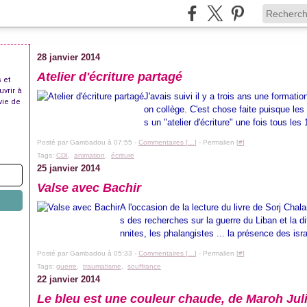
28 janvier 2014
Atelier d'écriture partagé
 et
uvrir à
J'avais suivi il y a trois ans une formati
vie de
on collège. C'est chose faite puisque le
s un "atelier d'écriture" une fois tous les 
Posté par Gambadou à 07:55 -
Commentaires [
…
]
- Permalien [
#
]
Tags:
CDI
,
animation
,
écriture
25 janvier 2014
Valse avec Bachir
A l'occasion de la lecture du livre de Sorj Cha
s des recherches sur la guerre du Liban et la d
nnites, les phalangistes ... la présence des israé
Posté par Gambadou à 05:33 -
Commentaires [
…
]
- Permalien [
#
]
Tags:
guerre
,
traumatisme
,
souffrance
22 janvier 2014
Le bleu est une couleur chaude, de Maroh Jul