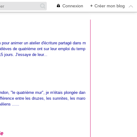
Connexion
+
Créer mon blog
on pour animer un atelier d'écriture partagé dans m
s élèves de quatrième ont sur leur emploi du temp
15 jours. J'essaye de leur...
landon, "le quatrième mur", je m'étais plongée dan
ifférence entre les druzes, les sunnites, les maro
liens ......
ie