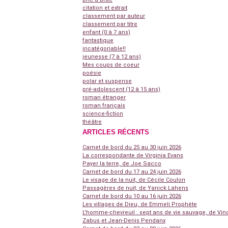
citation et extrait
classement par auteur
classement par titre
enfant (0 à 7 ans)
fantastique
incatégoriable!!
jeunesse (7 à 12 ans)
Mes coups de coeur
poésie
polar et suspense
pré-adolescent (12 à 15 ans)
roman étranger
roman français
science-fiction
théâtre
ARTICLES RÉCENTS
Carnet de bord du 25 au 30 juin 2026
La correspondante de Virginia Evans
Payer la terre, de Joe Sacco
Carnet de bord du 17 au 24 juin 2026
Le visage de la nuit, de Cécile Coulon
Passagères de nuit, de Yanick Lahens
Carnet de bord du 10 au 16 juin 2026
Les villages de Dieu, de Emmeli Prophète
L'homme-chevreuil : sept ans de vie sauvage, de Vin
Zabus et Jean-Denis Pendanx