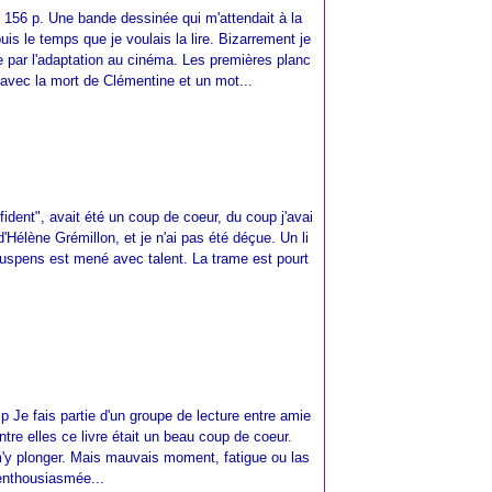
- 156 p. Une bande dessinée qui m'attendait à la
s le temps que je voulais la lire. Bizarrement je
e par l'adaptation au cinéma. Les premières planc
vec la mort de Clémentine et un mot...
ident", avait été un coup de coeur, du coup j'avai
 d'Hélène Grémillon, et je n'ai pas été déçue. Un li
 suspens est mené avec talent. La trame est pourt
p Je fais partie d'un groupe de lecture entre amie
entre elles ce livre était un beau coup de coeur.
m'y plonger. Mais mauvais moment, fatigue ou las
 enthousiasmée...