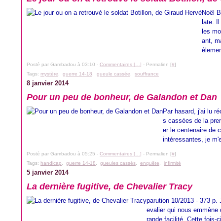
Noël B
late. 
les mo
ant, m
èlemen
Posté par Gambadou à 03:10 -
Commentaires [
…
]
- Permalien [
#
]
Tags:
mystère
,
guerre 14-18
,
gueule cassée
,
souffrance
8 janvier 2014
Pour un peu de bonheur, de Galandon et Dan
Par hasard, j'ai lu 
s cassées de la pre
er le centenaire de 
intéressantes, je m'
Posté par Gambadou à 05:25 -
Commentaires [
…
]
- Permalien [
#
]
Tags:
handicap
,
guerre 14-18
,
gueules cassés
,
enquête
,
infirmité
5 janvier 2014
La dernière fugitive, de Chevalier Tracy
parution 10/2013 - 373 p. 
evalier qui nous emmène 
rande facilité. Cette fois