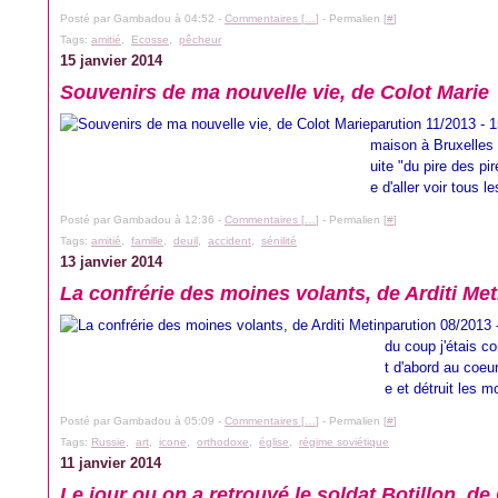
Posté par Gambadou à 04:52 -
Commentaires [
…
]
- Permalien [
#
]
Tags:
amitié
,
Ecosse
,
pêcheur
15 janvier 2014
Souvenirs de ma nouvelle vie, de Colot Marie
parution 11/2013 - 1
maison à Bruxelles
uite "du pire des pi
e d'aller voir tous l
Posté par Gambadou à 12:36 -
Commentaires [
…
]
- Permalien [
#
]
Tags:
amitié
,
famille
,
deuil
,
accident
,
sénilité
13 janvier 2014
La confrérie des moines volants, de Arditi Met
parution 08/2013 
du coup j'étais c
t d'abord au coeu
e et détruit les m
Posté par Gambadou à 05:09 -
Commentaires [
…
]
- Permalien [
#
]
Tags:
Russie
,
art
,
icone
,
orthodoxe
,
église
,
régime soviétique
11 janvier 2014
Le jour ou on a retrouvé le soldat Botillon, d