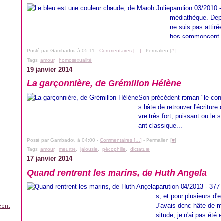
parution 03/2010 
médiathèque. Depui
ne suis pas attiré
hes commencent a
Posté par Gambadou à 05:11 -
Commentaires [
…
]
- Permalien [
#
]
Tags:
amour
,
homosexualité
19 janvier 2014
La garçonnière, de Grémillon Hélène
Son précédent roman "le conf
s hâte de retrouver l'écriture
vre très fort, puissant ou le
ant classique...
Posté par Gambadou à 04:00 -
Commentaires [
…
]
- Permalien [
#
]
Tags:
amour
,
meurtre
,
jalousie
,
pédophilie
,
dictature
17 janvier 2014
Quand rentrent les marins, de Huth Angela
parution 04/2013 - 377 
s, et pour plusieurs d'
J'avais donc hâte de 
cent
situde, je n'ai pas été