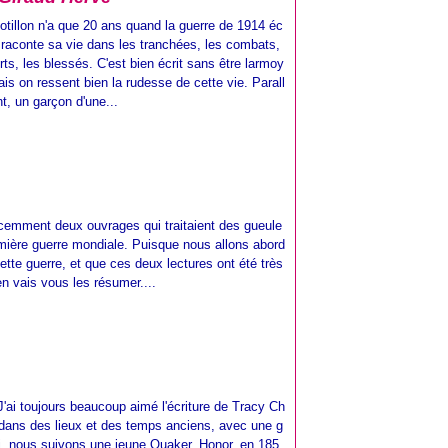
otillon n'a que 20 ans quand la guerre de 1914 éc
Il raconte sa vie dans les tranchées, les combats,
rts, les blessés. C'est bien écrit sans être larmoy
ais on ressent bien la rudesse de cette vie. Parall
t, un garçon d'une...
récemment deux ouvrages qui traitaient des gueule
mière guerre mondiale. Puisque nous allons abord
cette guerre, et que ces deux lectures ont été très
en vais vous les résumer....
J'ai toujours beaucoup aimé l'écriture de Tracy Ch
dans des lieux et des temps anciens, avec une g
-ci, nous suivons une jeune Quaker, Honor, en 185