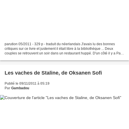
parution 05/2011 - 329 p - traduit du néerlandais J'avais lu des bonnes
critiques sur ce livre et justement il était libre à la bibliothèque ... Deux
couples se retrouvent un soir dans un restaurant huppé. D'un côté il y a Paul
et Claire, la cinquantaine...
Les vaches de Staline, de Oksanen Sofi
Publié le 09/11/2011 à 05:19
Par
Gambadou