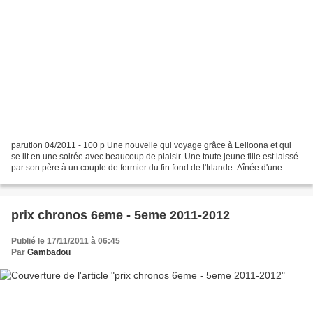
parution 04/2011 - 100 p Une nouvelle qui voyage grâce à Leiloona et qui
se lit en une soirée avec beaucoup de plaisir. Une toute jeune fille est laissé
par son père à un couple de fermier du fin fond de l'Irlande. Aînée d'une
grande fratrie, sa mère...
prix chronos 6eme - 5eme 2011-2012
Publié le 17/11/2011 à 06:45
Par
Gambadou