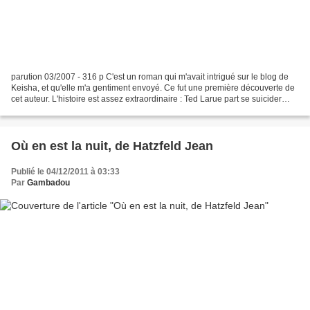
parution 03/2007 - 316 p C'est un roman qui m'avait intrigué sur le blog de
Keisha, et qu'elle m'a gentiment envoyé. Ce fut une première découverte de
cet auteur. L'histoire est assez extraordinaire : Ted Larue part se suicider
quand il est victime d'un...
Où en est la nuit, de Hatzfeld Jean
Publié le 04/12/2011 à 03:33
Par
Gambadou