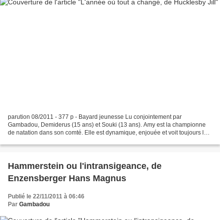
parution 08/2011 - 377 p - Bayard jeunesse Lu conjointement par
Gambadou, Demiderus (15 ans) et Souki (13 ans). Amy est la championne
de natation dans son comté. Elle est dynamique, enjouée et voit toujours le
positif ... jusqu'au jour ou un drame change...
Hammerstein ou l'intransigeance, de
Enzensberger Hans Magnus
Publié le 22/11/2011 à 06:46
Par
Gambadou