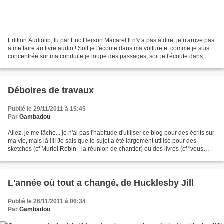
Edition Audiolib, lu par Eric Herson Macarel Il n'y a pas à dire, je n'arrive pas
à me faire au livre audio ! Soit je l'écoute dans ma voiture et comme je suis
concentrée sur ma conduite je loupe des passages, soit je l'écoute dans
mon lit ou mon canapé...
Déboires de travaux
Publié le 29/11/2011 à 15:45
Par
Gambadou
Allez, je me lâche... je n'ai pas l'habitude d'utiliser ce blog pour des écrits sur
ma vie, mais là !!!! Je sais que le sujet a été largement utilisé pour des
sketches (cf Muriel Robin - la réunion de chantier) ou des livres (cf "vous
plaisantez monsieur...
L'année où tout a changé, de Hucklesby Jill
Publié le 26/11/2011 à 06:34
Par
Gambadou