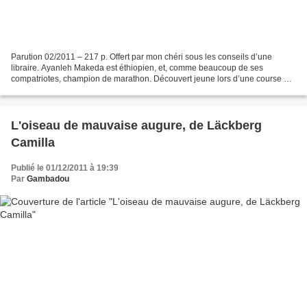
Parution 02/2011 – 217 p. Offert par mon chéri sous les conseils d’une
libraire. Ayanleh Makeda est éthiopien, et, comme beaucoup de ses
compatriotes, champion de marathon. Découvert jeune lors d’une course au
village, il est entraîné par un prêtre avant...
L'oiseau de mauvaise augure, de Läckberg
Camilla
Publié le 01/12/2011 à 19:39
Par
Gambadou