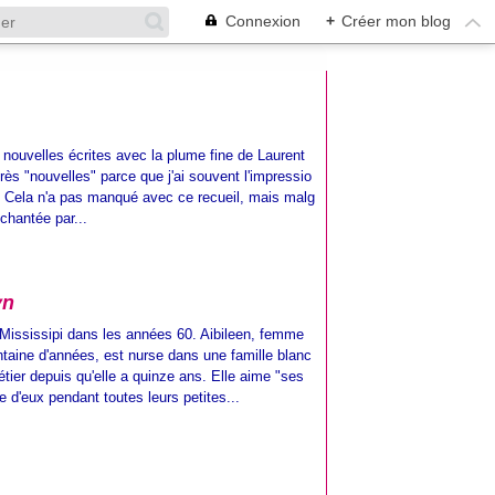
Connexion
+
Créer mon blog
 nouvelles écrites avec la plume fine de Laurent
ès "nouvelles" parce que j'ai souvent l'impressio
. Cela n'a pas manqué avec ce recueil, mais malg
nchantée par...
yn
 Mississipi dans les années 60. Aibileen, femme
ntaine d'années, est nurse dans une famille blanc
métier depuis qu'elle a quinze ans. Elle aime "ses
e d'eux pendant toutes leurs petites...