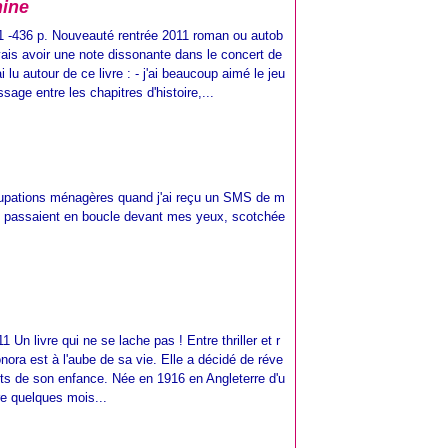
hine
1 -436 p. Nouveauté rentrée 2011 roman ou autob
vais avoir une note dissonante dans le concert de
i lu autour de ce livre : - j'ai beaucoup aimé le jeu
ssage entre les chapitres d'histoire,...
ccupations ménagères quand j'ai reçu un SMS de m
qui passaient en boucle devant mes yeux, scotchée
 Un livre qui ne se lache pas ! Entre thriller et r
onora est à l'aube de sa vie. Elle a décidé de réve
crets de son enfance. Née en 1916 en Angleterre d'u
re quelques mois...