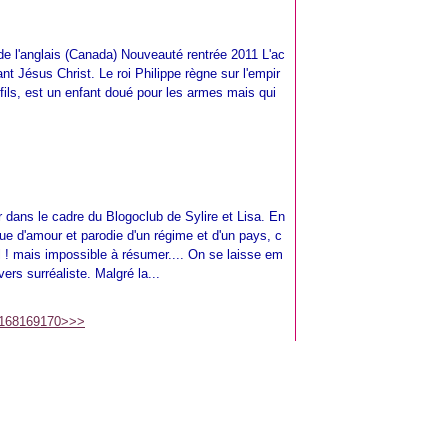
 de l'anglais (Canada) Nouveauté rentrée 2011 L'ac
nt Jésus Christ. Le roi Philippe règne sur l'empir
ils, est un enfant doué pour les armes mais qui
 dans le cadre du Blogoclub de Sylire et Lisa. En
ue d'amour et parodie d'un régime et d'un pays, c
ial ! mais impossible à résumer.... On se laisse em
vers surréaliste. Malgré la...
168
169
170
>
>>