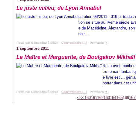
Le juste milieu, de Lyon Annabel
parution 08/2011 - 319 p. traduit
tion se situe au IVeme siècle ava
e de Macédoine. Alexandre, son f
doit...
Posté par Gambadou à 05:24 -
Commentaires [
…
]
- Permalien [
#
]
1 septembre 2011
Le Maître et Marguerite, de Boulgakov Mikhaïl
Re-lu avec bonheur
tre roman fantastiq
e livre est ... gén
porter dans cet uni
Posté par Gambadou à 05:46 -
Commentaires [
…
]
- Permalien [
#
]
100
110
120
130
140
150
180
190
200
<<
<
160
161
162
163
164
165
166
167