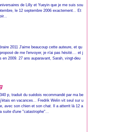
nniversaires de Lilly et Yueyin que je me suis sou
ptembre, le 12 septembre 2006 exactement... Et
ir...
ttéraire 2011 J'aime beaucoup cette auteure, et qu
proposé de me l'envoyer, je n'ai pas hésité.... et j
 en 2009. 27 ans auparavant, Sarah, vingt-deu
ng
 340 p, traduit du suédois recommandé par ma be
 j'étais en vacances... Fredrik Welin vit seul sur u
ue, avec son chien et son chat. Il a atterrit là 12 a
a suite d'une "catastrophe"...