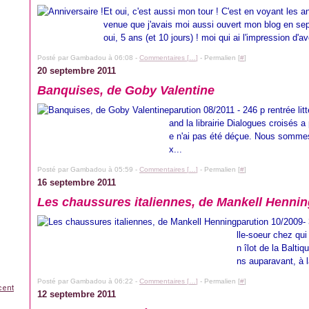
Et oui, c'est aussi mon tour ! C'est en voyant les a
venue que j'avais moi aussi ouvert mon blog en se
oui, 5 ans (et 10 jours) ! moi qui ai l'impression d'avo
Posté par Gambadou à 06:08 -
Commentaires [
…
]
- Permalien [
#
]
20 septembre 2011
Banquises, de Goby Valentine
parution 08/2011 - 246 p rentrée li
and la librairie Dialogues croisés a 
e n'ai pas été déçue. Nous sommes
x...
Posté par Gambadou à 05:59 -
Commentaires [
…
]
- Permalien [
#
]
16 septembre 2011
Les chaussures italiennes, de Mankell Henni
parution 10/2009-
lle-soeur chez qui
n îlot de la Baltiq
ns auparavant, à l
Posté par Gambadou à 06:22 -
Commentaires [
…
]
- Permalien [
#
]
cent
12 septembre 2011