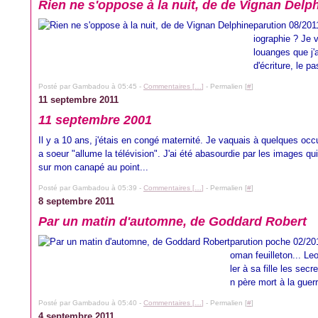
Rien ne s'oppose à la nuit, de de Vignan Delp
parution 08/201
iographie ? Je 
louanges que j'a
d'écriture, le pa
Posté par Gambadou à 05:45 -
Commentaires [
…
]
- Permalien [
#
]
11 septembre 2011
11 septembre 2001
Il y a 10 ans, j'étais en congé maternité. Je vaquais à quelques o
a soeur "allume la télévision". J'ai été abasourdie par les images 
sur mon canapé au point...
Posté par Gambadou à 05:39 -
Commentaires [
…
]
- Permalien [
#
]
8 septembre 2011
Par un matin d'automne, de Goddard Robert
parution poche 02/2011
oman feuilleton... Le
ler à sa fille les se
n père mort à la guer
Posté par Gambadou à 05:40 -
Commentaires [
…
]
- Permalien [
#
]
4 septembre 2011