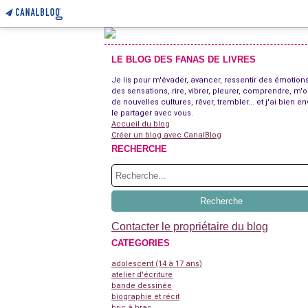
LE BLOG DES FANAS DE LIVRES
Je lis pour m'évader, avancer, ressentir des émotions
des sensations, rire, vibrer, pleurer, comprendre, m'o
de nouvelles cultures, rêver, trembler... et j'ai bien en
le partager avec vous.
Accueil du blog
Créer un blog avec CanalBlog
RECHERCHE
Contacter le propriétaire du blog
CATEGORIES
adolescent (14 à 17 ans)
atelier d'écriture
bande dessinée
biographie et récit
bric à brac