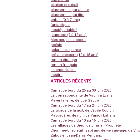
citation et extrait
classement par auteur
classement par titre
enfant (0 à 7 ans)
fantastique
incatégoriable!!
jeunesse (7 à 12 ans)
Mes coups de coeur
poésie
polar et suspense
pré-adolescent (12 à 15 ans)
roman étranger
roman français
science-fiction
théâtre
ARTICLES RÉCENTS
Carnet de bord du 25 au 30 juin 2026
La correspondante de Virginia Evans
Payer la terre, de Joe Sacco
Carnet de bord du 17 au 24 juin 2026
Le visage de la nuit, de Cécile Coulon
Passagères de nuit, de Yanick Lahens
Carnet de bord du 10 au 16 juin 2026
Les villages de Dieu, de Emmeli Prophète
L'homme-chevreuil : sept ans de vie sauvage, de Vin
Zabus et Jean-Denis Pendanx