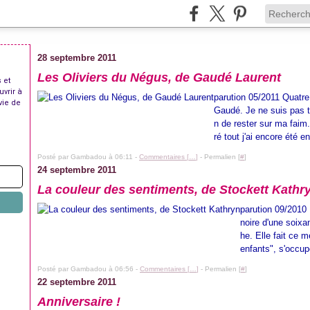
28 septembre 2011
Les Oliviers du Négus, de Gaudé Laurent
 et
uvrir à
parution 05/2011 Quatre
vie de
Gaudé. Je ne suis pas tr
n de rester sur ma faim
ré tout j'ai encore été e
Posté par Gambadou à 06:11 -
Commentaires [
…
]
- Permalien [
#
]
24 septembre 2011
La couleur des sentiments, de Stockett Kathr
parution 09/2010
noire d'une soixa
he. Elle fait ce 
enfants", s'occup
Posté par Gambadou à 06:56 -
Commentaires [
…
]
- Permalien [
#
]
22 septembre 2011
Anniversaire !