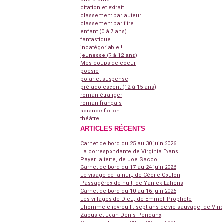
citation et extrait
classement par auteur
classement par titre
enfant (0 à 7 ans)
fantastique
incatégoriable!!
jeunesse (7 à 12 ans)
Mes coups de coeur
poésie
polar et suspense
pré-adolescent (12 à 15 ans)
roman étranger
roman français
science-fiction
théâtre
ARTICLES RÉCENTS
Carnet de bord du 25 au 30 juin 2026
La correspondante de Virginia Evans
Payer la terre, de Joe Sacco
Carnet de bord du 17 au 24 juin 2026
Le visage de la nuit, de Cécile Coulon
Passagères de nuit, de Yanick Lahens
Carnet de bord du 10 au 16 juin 2026
Les villages de Dieu, de Emmeli Prophète
L'homme-chevreuil : sept ans de vie sauvage, de Vin
Zabus et Jean-Denis Pendanx