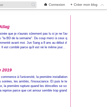
Connexion
+
Créer mon blog
Allag
née que je n'aurais sûrement pas lu si je ne l'av
s "la BD de la semaine". Du coup merci à ceux q
 commenté avant moi. Jun Sang a 8 ans au début d
. Il est comblé parce qu'il est né le même jour...
re 2019
commence à l'université, la première installation
 soirées, les amitiés, l'insouciance. Et puis le te
, la première rupture quand les étincelles se so
La reprise parce que cet amour semble trop grand