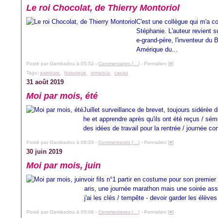
Le roi Chocolat, de Thierry Montoriol
C'est une collègue qui m'a cons
Stéphanie. L'auteur revient 
e-grand-père, l'inventeur du 
Amérique du...
Posté par Gambadou à 05:52 -
Commentaires [
…
]
- Permalien [
#
]
Tags:
aventure
,
historique
,
romance
,
cacao
31 août 2019
Moi par mois, été
Juillet surveillance de brevet, toujours sidérée
he et apprendre après qu'ils ont été reçus / sémi
des idées de travail pour la rentrée / journée conv
Posté par Gambadou à 06:20 -
Commentaires [
…
]
- Permalien [
#
]
30 juin 2019
Moi par mois, juin
voir fils n°1 partir en costume pour son premier
aris, une journée marathon mais une soirée assez
j'ai les clés / tempête - devoir garder les élèves 
Posté par Gambadou à 05:06 -
Commentaires [
…
]
- Permalien [
#
]