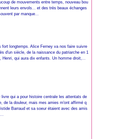
eaucoup de mouvements entre temps, nouveau bou
ennent leurs envols... et des très beaux échanges
 souvent par manque...
s fort longtemps. Alice Ferney va nos faire suivre
rès d'un siècle, de la naissance du patriarche en 1
, Henri, qui aura dix enfants. Un homme droit,...
e livre qui a pour histoire centrale les attentats de
, de la douleur, mais mes amies m'ont affirmé q
s. Aristide Barraud et sa soeur étaient avec des amis
..