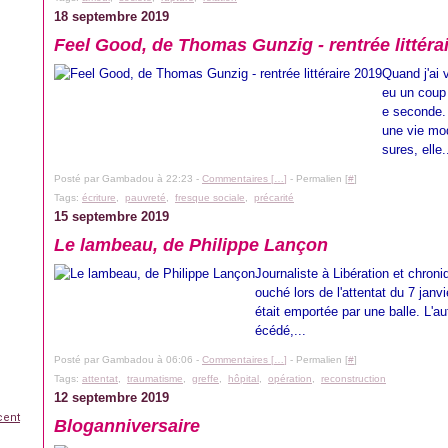
18 septembre 2019
Feel Good, de Thomas Gunzig - rentrée littéra
Quand j'ai 
eu un coup 
e seconde. 
une vie mo
sures, elle.
Posté par Gambadou à 22:23 -
Commentaires [
…
]
- Permalien [
#
]
Tags:
écriture
,
pauvreté
,
fresque sociale
,
précarité
15 septembre 2019
Le lambeau, de Philippe Lançon
Journaliste à Libération et chron
ouché lors de l'attentat du 7 ja
était emportée par une balle. L'aut
écédé,...
Posté par Gambadou à 06:06 -
Commentaires [
…
]
- Permalien [
#
]
Tags:
attentat
,
traumatisme
,
greffe
,
hôpital
,
opération
,
reconstruction
12 septembre 2019
cent
Bloganniversaire