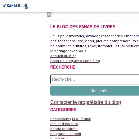
LE BLOG DES FANAS DE LIVRES
Je lis pour m'évader, avancer, ressentir des émotions
des sensations, rire, vibrer, pleurer, comprendre, m'o
de nouvelles cultures, rêver, trembler... et j'ai bien en
le partager avec vous.
Accueil du blog
Créer un blog avec CanalBlog
RECHERCHE
Contacter le propriétaire du blog
CATEGORIES
adolescent (14 à 17 ans)
atelier d'écriture
bande dessinée
biographie et récit
bric à brac