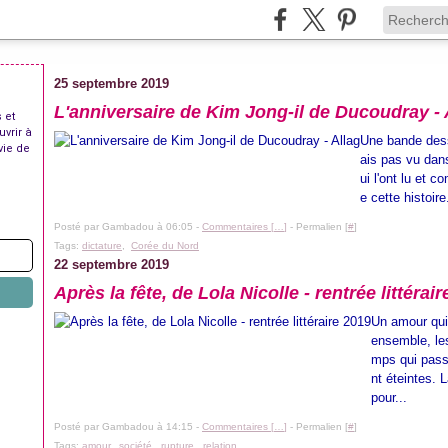
25 septembre 2019
L'anniversaire de Kim Jong-il de Ducoudray - 
 et
uvrir à
Une bande dessi
vie de
ais pas vu dan
ui l'ont lu et
e cette histoire
Posté par Gambadou à 06:05 -
Commentaires [
…
]
- Permalien [
#
]
Tags:
dictature
,
Corée du Nord
22 septembre 2019
Après la fête, de Lola Nicolle - rentrée littérai
Un amour qui 
ensemble, les
mps qui passe
nt éteintes. 
pour...
Posté par Gambadou à 14:15 -
Commentaires [
…
]
- Permalien [
#
]
Tags:
amour
,
société
,
rupture
,
relation