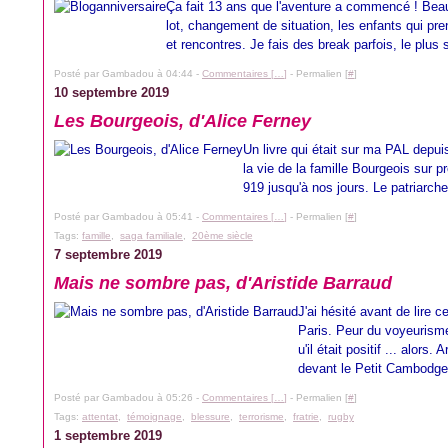
Ça fait 13 ans que l'aventure a commencé ! B
lot, changement de situation, les enfants qui pr
et rencontres. Je fais des break parfois, le plus
Posté par Gambadou à 04:44 -
Commentaires [
…
]
- Permalien [
#
]
10 septembre 2019
Les Bourgeois, d'Alice Ferney
Un livre qui était sur ma PAL depui
la vie de la famille Bourgeois sur p
919 jusqu'à nos jours. Le patriarche
Posté par Gambadou à 05:41 -
Commentaires [
…
]
- Permalien [
#
]
Tags:
famille
,
saga familiale
,
20ème siècle
7 septembre 2019
Mais ne sombre pas, d'Aristide Barraud
J'ai hésité avant de lire c
Paris. Peur du voyeurisme
u'il était positif ... alor
devant le Petit Cambodge.
Posté par Gambadou à 05:26 -
Commentaires [
…
]
- Permalien [
#
]
Tags:
attentat
,
témoignage
,
blessure
,
terrorisme
,
fratrie
,
rugby
1 septembre 2019