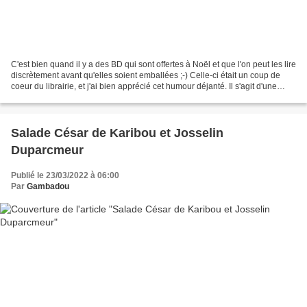
C'est bien quand il y a des BD qui sont offertes à Noël et que l'on peut les lire
discrètement avant qu'elles soient emballées ;-) Celle-ci était un coup de
coeur du librairie, et j'ai bien apprécié cet humour déjanté. Il s'agit d'une
sorte de roman-photo...
Salade César de Karibou et Josselin
Duparcmeur
Publié le 23/03/2022 à 06:00
Par
Gambadou