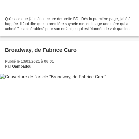
Qu'est ce que j'ai ri à la lecture des cette BD ! Dès la première page, j'ai été
happée. Il faut dire que la première saynète met en image une mère qui a
acheté "les misérables" pour son enfant, et qui est étonnée de voir que les
pages sont quasi toutes...
Broadway, de Fabrice Caro
Publié le 13/01/2021 à 06:01
Par
Gambadou