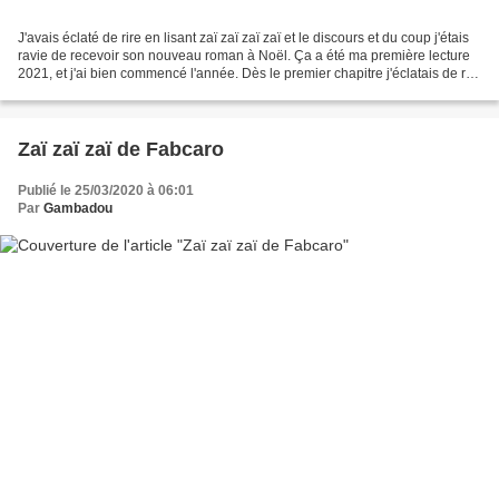
J'avais éclaté de rire en lisant zaï zaï zaï zaï et le discours et du coup j'étais
ravie de recevoir son nouveau roman à Noël. Ça a été ma première lecture
2021, et j'ai bien commencé l'année. Dès le premier chapitre j'éclatais de rire
toute seule ! Axel...
Zaï zaï zaï de Fabcaro
Publié le 25/03/2020 à 06:01
Par
Gambadou