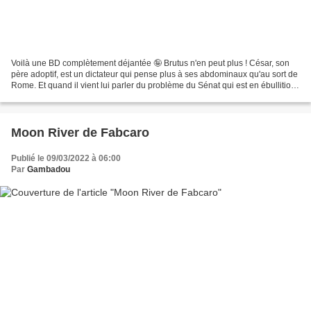
Voilà une BD complètement déjantée 🤪 Brutus n'en peut plus ! César, son
père adoptif, est un dictateur qui pense plus à ses abdominaux qu'au sort de
Rome. Et quand il vient lui parler du problème du Sénat qui est en ébullition,
César lui rétorque qu'il...
Moon River de Fabcaro
Publié le 09/03/2022 à 06:00
Par
Gambadou