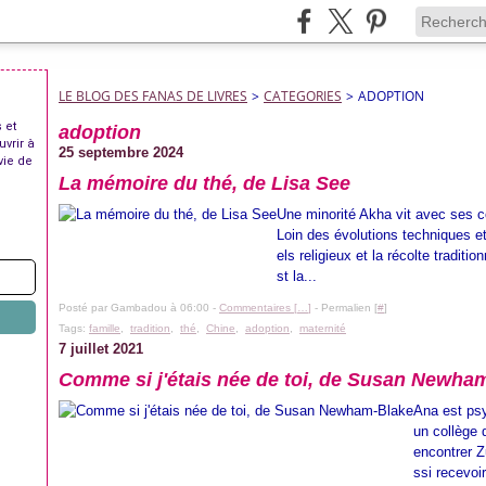
LE BLOG DES FANAS DE LIVRES
>
CATEGORIES
>
ADOPTION
 et
adoption
uvrir à
25 septembre 2024
vie de
La mémoire du thé, de Lisa See
Une minorité Akha vit avec ses 
Loin des évolutions techniques e
els religieux et la récolte traditi
st la...
Posté par Gambadou à 06:00 -
Commentaires [
…
]
- Permalien [
#
]
Tags:
famille
,
tradition
,
thé
,
Chine
,
adoption
,
maternité
7 juillet 2021
Comme si j'étais née de toi, de Susan Newha
Ana est psy
un collège 
encontrer Zu
ssi recevoi