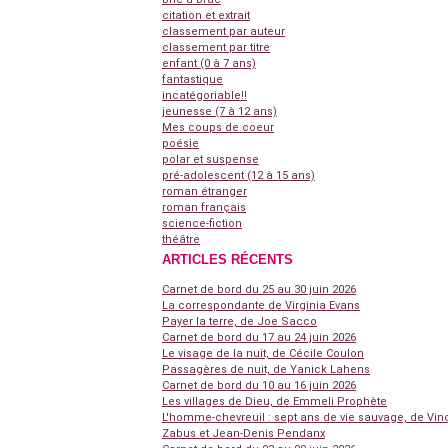
citation et extrait
classement par auteur
classement par titre
enfant (0 à 7 ans)
fantastique
incatégoriable!!
jeunesse (7 à 12 ans)
Mes coups de coeur
poésie
polar et suspense
pré-adolescent (12 à 15 ans)
roman étranger
roman français
science-fiction
théâtre
ARTICLES RÉCENTS
Carnet de bord du 25 au 30 juin 2026
La correspondante de Virginia Evans
Payer la terre, de Joe Sacco
Carnet de bord du 17 au 24 juin 2026
Le visage de la nuit, de Cécile Coulon
Passagères de nuit, de Yanick Lahens
Carnet de bord du 10 au 16 juin 2026
Les villages de Dieu, de Emmeli Prophète
L'homme-chevreuil : sept ans de vie sauvage, de Vin
Zabus et Jean-Denis Pendanx