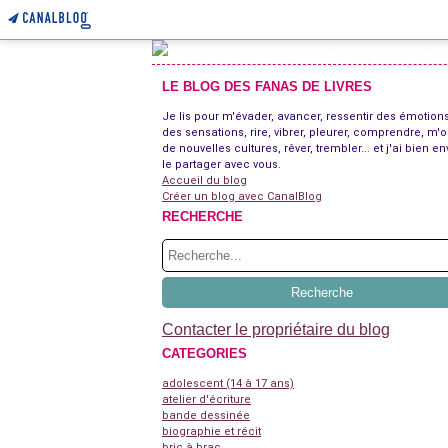
LE BLOG DES FANAS DE LIVRES
Je lis pour m'évader, avancer, ressentir des émotions
des sensations, rire, vibrer, pleurer, comprendre, m'o
de nouvelles cultures, rêver, trembler... et j'ai bien en
le partager avec vous.
Accueil du blog
Créer un blog avec CanalBlog
RECHERCHE
Contacter le propriétaire du blog
CATEGORIES
adolescent (14 à 17 ans)
atelier d'écriture
bande dessinée
biographie et récit
bric à brac