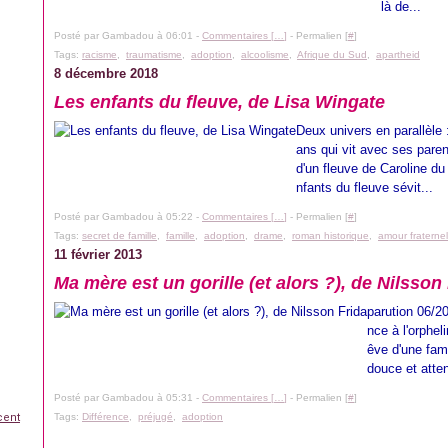
là de...
Posté par Gambadou à 06:01 -
Commentaires [
…
]
- Permalien [
#
]
Tags:
racisme
,
traumatisme
,
adoption
,
alcoolisme
,
Afrique du Sud
,
apartheid
8 décembre 2018
Les enfants du fleuve, de Lisa Wingate
Deux univers en parallèle :
ans qui vit avec ses paren
d'un fleuve de Caroline d
nfants du fleuve sévit...
Posté par Gambadou à 05:22 -
Commentaires [
…
]
- Permalien [
#
]
Tags:
secret de famille
,
famille
,
adoption
,
drame
,
roman historique
,
amour fraternel
11 février 2013
Ma mère est un gorille (et alors ?), de Nilsson
parution 06/2
nce à l'orphe
êve d'une fami
douce et atten
Posté par Gambadou à 05:31 -
Commentaires [
…
]
- Permalien [
#
]
cent
Tags:
Différence
,
préjugé
,
adoption