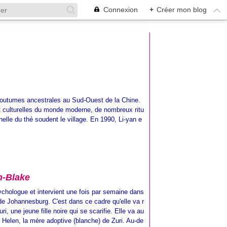
Connexion
+
Créer mon blog
coutumes ancestrales au Sud-Ouest de la Chine.
t culturelles du monde moderne, de nombreux ritu
onnelle du thé soudent le village. En 1990, Li-yan e
m-Blake
chologue et intervient une fois par semaine dans
de Johannesburg. C'est dans ce cadre qu'elle va r
ri, une jeune fille noire qui se scarifie. Elle va au
r Helen, la mère adoptive (blanche) de Zuri. Au-de