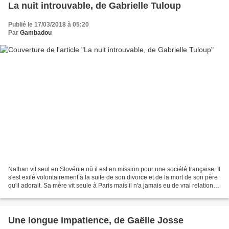
La nuit introuvable, de Gabrielle Tuloup
Publié le 17/03/2018 à 05:20
Par
Gambadou
Nathan vit seul en Slovénie où il est en mission pour une société française. Il
s'est exilé volontairement à la suite de son divorce et de la mort de son père
qu'il adorait. Sa mère vit seule à Paris mais il n'a jamais eu de vrai relation
avec elle. Il...
Une longue impatience, de Gaëlle Josse