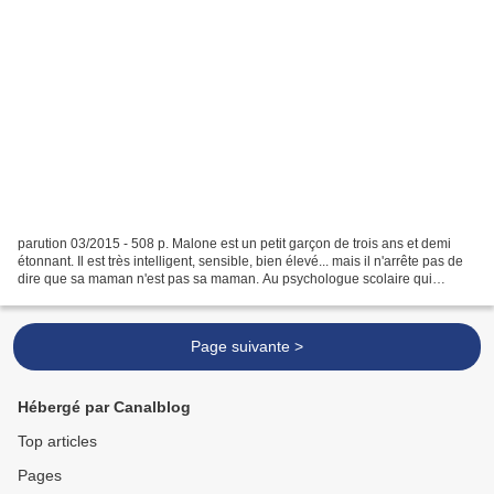
parution 03/2015 - 508 p. Malone est un petit garçon de trois ans et demi
étonnant. Il est très intelligent, sensible, bien élevé... mais il n'arrête pas de
dire que sa maman n'est pas sa maman. Au psychologue scolaire qui
essaye d'en savoir plus, il...
Page suivante >
Hébergé par Canalblog
Top articles
Pages