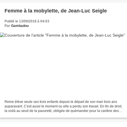
Femme à la mobylette, de Jean-Luc Seigle
Publié le 13/09/2018 à 04:03
Par
Gambadou
Reine élève seule ses trois enfants depuis le départ de son mari trois ans
auparavant. C'est aussi le moment ou elle a perdu son travail. En fin de droit,
la voilà au seuil de la pauvreté, obligée de quémander pour la cantine des
enfants. Avec en plus...