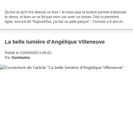
Qu'est ce qu'il m'a stressé ce livre ! Je lisais que la lecture permet d'abaisser
le stress, et bien ce ne fut pas mon cas avec ce roman. Dès la première
ligne, tout est dit "Aujourd'hui, j'ai tué un petit garçon" . Chrissie a 8 ans et
pousse dans une...
La belle lumière d'Angélique Villeneuve
Publié le 23/09/2020 à 06:01
Par
Gambadou