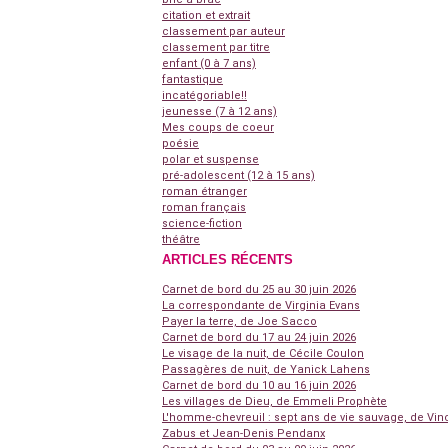
citation et extrait
classement par auteur
classement par titre
enfant (0 à 7 ans)
fantastique
incatégoriable!!
jeunesse (7 à 12 ans)
Mes coups de coeur
poésie
polar et suspense
pré-adolescent (12 à 15 ans)
roman étranger
roman français
science-fiction
théâtre
ARTICLES RÉCENTS
Carnet de bord du 25 au 30 juin 2026
La correspondante de Virginia Evans
Payer la terre, de Joe Sacco
Carnet de bord du 17 au 24 juin 2026
Le visage de la nuit, de Cécile Coulon
Passagères de nuit, de Yanick Lahens
Carnet de bord du 10 au 16 juin 2026
Les villages de Dieu, de Emmeli Prophète
L'homme-chevreuil : sept ans de vie sauvage, de Vin
Zabus et Jean-Denis Pendanx