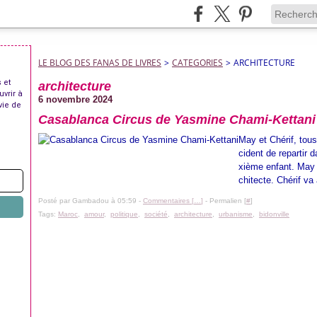
LE BLOG DES FANAS DE LIVRES
>
CATEGORIES
>
ARCHITECTURE
 et
architecture
uvrir à
6 novembre 2024
vie de
Casablanca Circus de Yasmine Chami-Kettani
May et Chérif, tous
cident de repartir d
xième enfant. May e
chitecte. Chérif va a
Posté par Gambadou à 05:59 -
Commentaires [
…
]
- Permalien [
#
]
Tags:
Maroc
,
amour
,
politique
,
société
,
architecture
,
urbanisme
,
bidonville