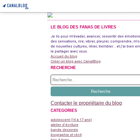
LE BLOG DES FANAS DE LIVRES
Je lis pour m'évader, avancer, ressentir des émotions
des sensations, rire, vibrer, pleurer, comprendre, m'o
de nouvelles cultures, rêver, trembler... et j'ai bien en
le partager avec vous.
Accueil du blog
Créer un blog avec CanalBlog
RECHERCHE
Contacter le propriétaire du blog
CATEGORIES
adolescent (14 à 17 ans)
atelier d'écriture
bande dessinée
biographie et récit
bric à brac