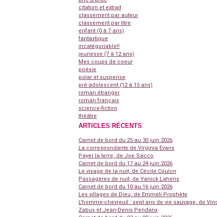
citation et extrait
classement par auteur
classement par titre
enfant (0 à 7 ans)
fantastique
incatégoriable!!
jeunesse (7 à 12 ans)
Mes coups de coeur
poésie
polar et suspense
pré-adolescent (12 à 15 ans)
roman étranger
roman français
science-fiction
théâtre
ARTICLES RÉCENTS
Carnet de bord du 25 au 30 juin 2026
La correspondante de Virginia Evans
Payer la terre, de Joe Sacco
Carnet de bord du 17 au 24 juin 2026
Le visage de la nuit, de Cécile Coulon
Passagères de nuit, de Yanick Lahens
Carnet de bord du 10 au 16 juin 2026
Les villages de Dieu, de Emmeli Prophète
L'homme-chevreuil : sept ans de vie sauvage, de Vin
Zabus et Jean-Denis Pendanx