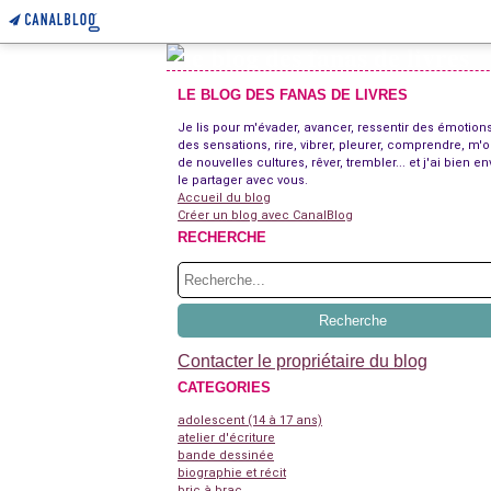
LE BLOG DES FANAS DE LIVRES
Je lis pour m'évader, avancer, ressentir des émotions
des sensations, rire, vibrer, pleurer, comprendre, m'o
de nouvelles cultures, rêver, trembler... et j'ai bien en
le partager avec vous.
Accueil du blog
Créer un blog avec CanalBlog
RECHERCHE
Contacter le propriétaire du blog
CATEGORIES
adolescent (14 à 17 ans)
atelier d'écriture
bande dessinée
biographie et récit
bric à brac