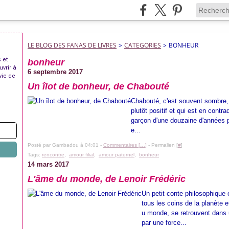
LE BLOG DES FANAS DE LIVRES
>
CATEGORIES
>
BONHEUR
 et
bonheur
uvrir à
6 septembre 2017
vie de
Un îlot de bonheur, de Chabouté
Chabouté, c'est souvent sombre, he
plutôt positif et qui est en contr
garçon d'une douzaine d'années 
e...
Posté par Gambadou à 04:01 -
Commentaires [
…
]
- Permalien [
#
]
Tags:
rencontre
,
amour filial
,
amour paternel
,
bonheur
14 mars 2017
L'âme du monde, de Lenoir Frédéric
Un petit conte philosophique e
tous les coins de la planète e
u monde, se retrouvent dans u
par une force...