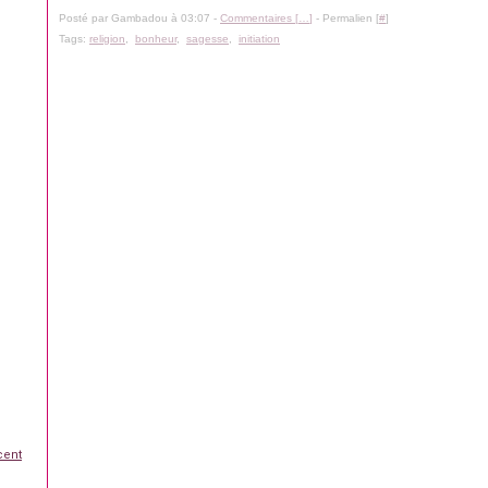
Posté par Gambadou à 03:07 -
Commentaires [
…
]
- Permalien [
#
]
Tags:
religion
,
bonheur
,
sagesse
,
initiation
cent