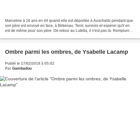
Marceline à 16 ans en 44 quand elle est déportée à Auschwitz pendant que
son père est envoyé en face, à Birkenau. Tenir, survivre et espérer qu'il en
est de même pour son père. De retour au Lutetia, il n'est pas là. Remplumée
elle retrouve sa mère, ses...
Ombre parmi les ombres, de Ysabelle Lacamp
Publié le 17/02/2018 à 05:02
Par
Gambadou