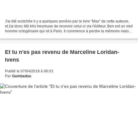
J'ai été scotchée il y a quelques années par le livre "Max" de cette auteure,
et j'ai donc été très heureuse de recevoir celui-ci via l'éditeur. Ben est un vieil
homme octogénaire qui vit à Paris. Il commence à perdre la mémoire mais
une voix intérieure...
Et tu n'es pas revenu de Marceline Loridan-
Ivens
Publié le 07/04/2018 à 06:01
Par
Gambadou