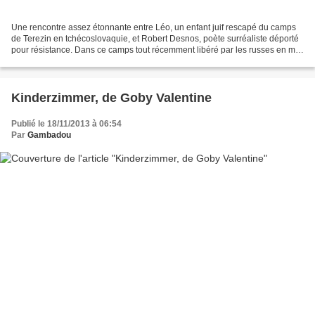
Une rencontre assez étonnante entre Léo, un enfant juif rescapé du camps
de Terezin en tchécoslovaquie, et Robert Desnos, poète surréaliste déporté
pour résistance. Dans ce camps tout récemment libéré par les russes en mai
45, Desnos est affaibli par...
Kinderzimmer, de Goby Valentine
Publié le 18/11/2013 à 06:54
Par
Gambadou