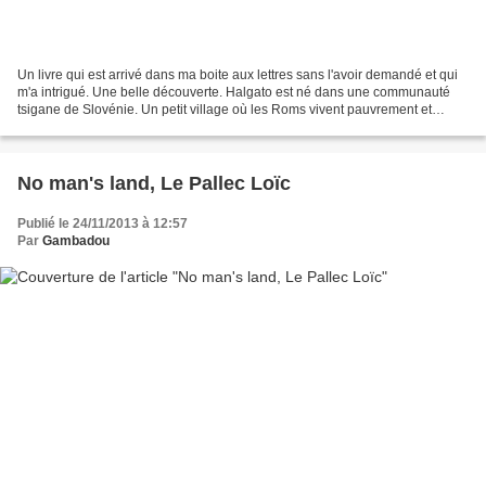
Un livre qui est arrivé dans ma boite aux lettres sans l'avoir demandé et qui
m'a intrigué. Une belle découverte. Halgato est né dans une communauté
tsigane de Slovénie. Un petit village où les Roms vivent pauvrement et
simplement entre eux. Mais le père...
No man's land, Le Pallec Loïc
Publié le 24/11/2013 à 12:57
Par
Gambadou