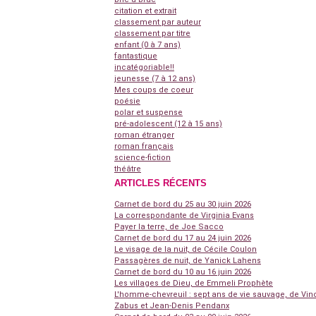
citation et extrait
classement par auteur
classement par titre
enfant (0 à 7 ans)
fantastique
incatégoriable!!
jeunesse (7 à 12 ans)
Mes coups de coeur
poésie
polar et suspense
pré-adolescent (12 à 15 ans)
roman étranger
roman français
science-fiction
théâtre
ARTICLES RÉCENTS
Carnet de bord du 25 au 30 juin 2026
La correspondante de Virginia Evans
Payer la terre, de Joe Sacco
Carnet de bord du 17 au 24 juin 2026
Le visage de la nuit, de Cécile Coulon
Passagères de nuit, de Yanick Lahens
Carnet de bord du 10 au 16 juin 2026
Les villages de Dieu, de Emmeli Prophète
L'homme-chevreuil : sept ans de vie sauvage, de Vin
Zabus et Jean-Denis Pendanx