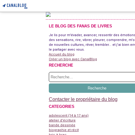
LE BLOG DES FANAS DE LIVRES
Je lis pour m'évader, avancer, ressentir des émotions
des sensations, rire, vibrer, pleurer, comprendre, m'o
de nouvelles cultures, rêver, trembler... et j'ai bien en
le partager avec vous.
Accueil du blog
Créer un blog avec CanalBlog
RECHERCHE
Contacter le propriétaire du blog
CATEGORIES
adolescent (14 à 17 ans)
atelier d'écriture
bande dessinée
biographie et récit
bric à brac