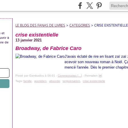
LE BLOG DES FANAS DE LIVRES
>
CATEGORIES
>
CRISE EXISTENTIELLE
 et
crise existentielle
uvrir à
13 janvier 2021
vie de
Broadway, de Fabrice Caro
J'avais éclaté de rire en lisant zaï zaï 
ecevoir son nouveau roman à Noël. Ça 
mencé l'année. Dès le premier chapitre j
Posté par Gambadou à 06:01 -
Commentaires [
…
]
- Permalien [
#
]
Tags:
famille
,
quotidien
,
absurde
,
tergiversation
,
crise existentielle