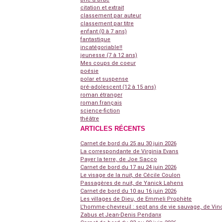
citation et extrait
classement par auteur
classement par titre
enfant (0 à 7 ans)
fantastique
incatégoriable!!
jeunesse (7 à 12 ans)
Mes coups de coeur
poésie
polar et suspense
pré-adolescent (12 à 15 ans)
roman étranger
roman français
science-fiction
théâtre
ARTICLES RÉCENTS
Carnet de bord du 25 au 30 juin 2026
La correspondante de Virginia Evans
Payer la terre, de Joe Sacco
Carnet de bord du 17 au 24 juin 2026
Le visage de la nuit, de Cécile Coulon
Passagères de nuit, de Yanick Lahens
Carnet de bord du 10 au 16 juin 2026
Les villages de Dieu, de Emmeli Prophète
L'homme-chevreuil : sept ans de vie sauvage, de Vin
Zabus et Jean-Denis Pendanx