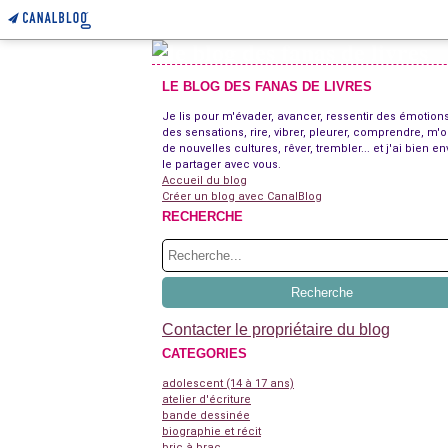
LE BLOG DES FANAS DE LIVRES
Je lis pour m'évader, avancer, ressentir des émotions
des sensations, rire, vibrer, pleurer, comprendre, m'o
de nouvelles cultures, rêver, trembler... et j'ai bien en
le partager avec vous.
Accueil du blog
Créer un blog avec CanalBlog
RECHERCHE
Contacter le propriétaire du blog
CATEGORIES
adolescent (14 à 17 ans)
atelier d'écriture
bande dessinée
biographie et récit
bric à brac