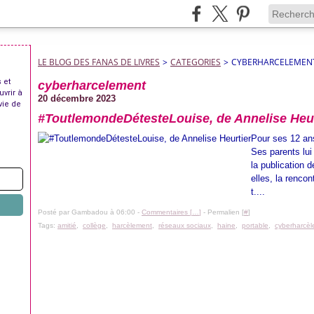
LE BLOG DES FANAS DE LIVRES
>
CATEGORIES
>
CYBERHARCELEMEN
 et
cyberharcelement
uvrir à
20 décembre 2023
vie de
#ToutlemondeDétesteLouise, de Annelise Heur
Pour ses 12 ans
Ses parents lui
la publication 
elles, la renco
t....
Posté par Gambadou à 06:00 -
Commentaires [
…
]
- Permalien [
#
]
Tags:
amitié
,
collège
,
harcèlement
,
réseaux sociaux
,
haine
,
portable
,
cyberharcè