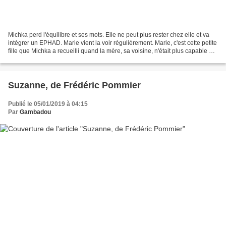
Michka perd l'équilibre et ses mots. Elle ne peut plus rester chez elle et va
intégrer un EPHAD. Marie vient la voir régulièrement. Marie, c'est cette petite
fille que Michka a recueilli quand la mère, sa voisine, n'était plus capable de
s'en occuper....
Suzanne, de Frédéric Pommier
Publié le 05/01/2019 à 04:15
Par
Gambadou