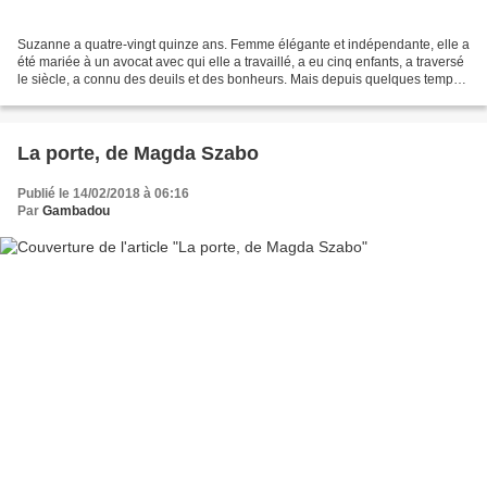
Suzanne a quatre-vingt quinze ans. Femme élégante et indépendante, elle a
été mariée à un avocat avec qui elle a travaillé, a eu cinq enfants, a traversé
le siècle, a connu des deuils et des bonheurs. Mais depuis quelques temps
elle a tendance à perdre...
La porte, de Magda Szabo
Publié le 14/02/2018 à 06:16
Par
Gambadou