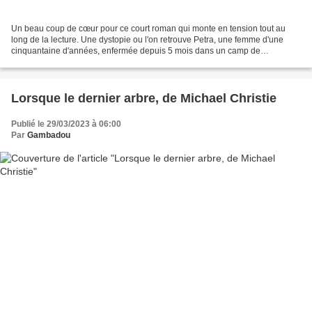
Un beau coup de cœur pour ce court roman qui monte en tension tout au
long de la lecture. Une dystopie ou l'on retrouve Petra, une femme d'une
cinquantaine d'années, enfermée depuis 5 mois dans un camp de
rééducation. Un endroit ou les prisonniers sont...
Lorsque le dernier arbre, de Michael Christie
Publié le 29/03/2023 à 06:00
Par
Gambadou