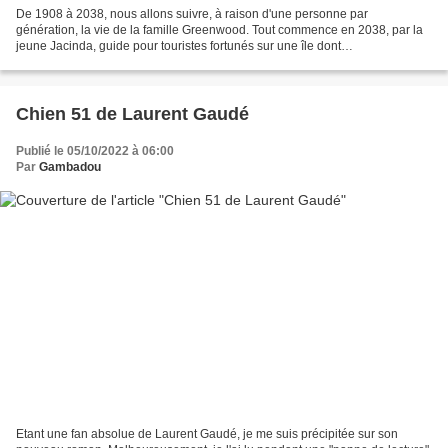
De 1908 à 2038, nous allons suivre, à raison d'une personne par
génération, la vie de la famille Greenwood. Tout commence en 2038, par la
jeune Jacinda, guide pour touristes fortunés sur une île dont
l'environnement, et notamment la forêt primaire, a...
Chien 51 de Laurent Gaudé
Publié le 05/10/2022 à 06:00
Par
Gambadou
Etant une fan absolue de Laurent Gaudé, je me suis précipitée sur son