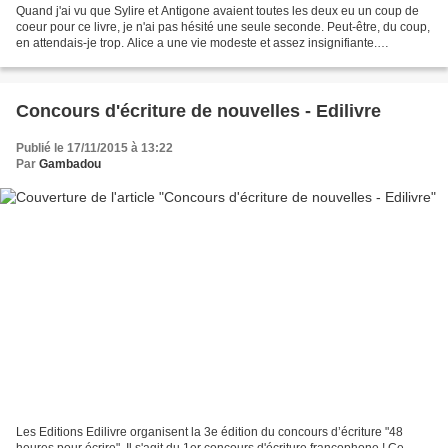
Quand j'ai vu que Sylire et Antigone avaient toutes les deux eu un coup de
coeur pour ce livre, je n'ai pas hésité une seule seconde. Peut-être, du coup,
en attendais-je trop. Alice a une vie modeste et assez insignifiante.
Vendeuse de chaussures, elle...
Concours d'écriture de nouvelles - Edilivre
Publié le 17/11/2015 à 13:22
Par
Gambadou
Les Editions Edilivre organisent la 3e édition du concours d’écriture "48
heures pour écrire". Il s'agit du 1er concours d'écriture francophone ! Ce