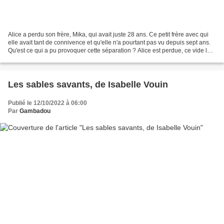
Alice a perdu son frère, Mika, qui avait juste 28 ans. Ce petit frère avec qui
elle avait tant de connivence et qu'elle n'a pourtant pas vu depuis sept ans.
Qu'est ce qui a pu provoquer cette séparation ? Alice est perdue, ce vide la
brise. Sa grand-mère,...
Les sables savants, de Isabelle Vouin
Publié le 12/10/2022 à 06:00
Par
Gambadou