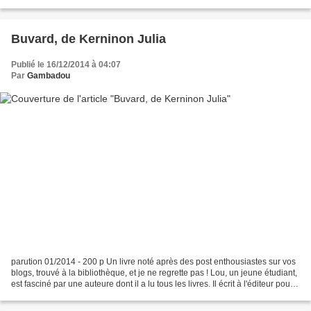
emportée par une tumeur et l'arrestation...
Buvard, de Kerninon Julia
Publié le 16/12/2014 à 04:07
Par
Gambadou
parution 01/2014 - 200 p Un livre noté après des post enthousiastes sur vos
blogs, trouvé à la bibliothèque, et je ne regrette pas ! Lou, un jeune étudiant,
est fasciné par une auteure dont il a lu tous les livres. Il écrit à l'éditeur pour
demander un...