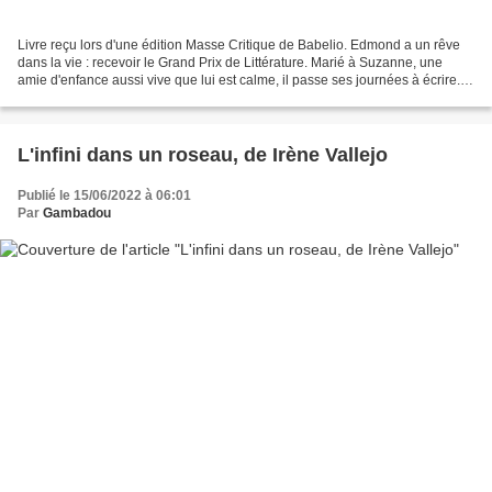
Livre reçu lors d'une édition Masse Critique de Babelio. Edmond a un rêve
dans la vie : recevoir le Grand Prix de Littérature. Marié à Suzanne, une
amie d'enfance aussi vive que lui est calme, il passe ses journées à écrire.
La seconde guerre mondiale...
L'infini dans un roseau, de Irène Vallejo
Publié le 15/06/2022 à 06:01
Par
Gambadou