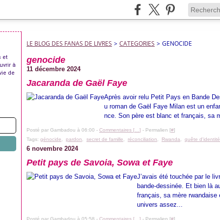
LE BLOG DES FANAS DE LIVRES
>
CATEGORIES
>
GENOCIDE
 et
genocide
uvrir à
11 décembre 2024
vie de
Jacaranda de Gaël Faye
Après avoir relu Petit Pays en Bande Des
u roman de Gaël Faye Milan est un enfant
nce. Son père est blanc et français, sa m
Posté par Gambadou à 06:00 -
Commentaires [
…
]
- Permalien [
#
]
Tags:
génocide
,
pardon
,
secret de famille
,
réconciliation
,
Rwanda
,
quête d'identité
6 novembre 2024
Petit pays de Savoia, Sowa et Faye
J’avais été touchée par le livr
bande-dessinée. Et bien là au
français, sa mère rwandaise 
univers assez...
Posté par Gambadou à 05:58 -
Commentaires [
…
]
- Permalien [
#
]