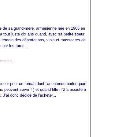
 vie de sa grand-mère, arménienne née en 1905 en
a tout juste dix ans quand, avec sa petite soeur
e témoin des déportations, viols et massacres de
 par les turcs....
massacre
coeur pour ce roman dont j'ai entendu parler quan
x peuvent servir ! ) et quand fille n°2 a assisté à
 J'ai donc décidé de l'acheter...