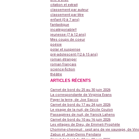
citation et extrait
classement par auteur
classement par titre
enfant (0 à 7 ans)
fantastique
incatégoriable!!
jeunesse (7 à 12 ans)
Mes coups de coeur
poésie
polar et suspense
pré-adolescent (12 à 15 ans)
roman étranger
roman français
science-fiction
théâtre
ARTICLES RÉCENTS
Carnet de bord du 25 au 30 juin 2026
La correspondante de Virginia Evans
Payer la terre, de Joe Sacco
Carnet de bord du 17 au 24 juin 2026
Le visage de la nuit, de Cécile Coulon
Passagères de nuit, de Yanick Lahens
Carnet de bord du 10 au 16 juin 2026
Les villages de Dieu, de Emmeli Prophète
L'homme-chevreuil : sept ans de vie sauvage, de Vin
Zabus et Jean-Denis Pendanx