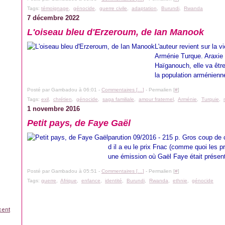
Tags:
témoignage
,
génocide
,
guerre civile
,
adaptation
,
Burundi
,
Rwanda
7 décembre 2022
L'oiseau bleu d'Erzeroum, de Ian Manook
L'auteur revient sur la
Arménie Turque. Araxie 
Haïganouch, elle va êtr
la population arménienne
Posté par Gambadou à 06:01 -
Commentaires [
…
]
- Permalien [
#
]
Tags:
exil
,
chrétien
,
génocide
,
saga familiale
,
amour fraternel
,
Arménie
,
Turquie
,
1 novembre 2016
Petit pays, de Faye Gaël
parution 09/2016 - 215 p. Gros coup de 
d il a eu le prix Fnac (comme quoi les pri
une émission où Gaël Faye était présent.
Posté par Gambadou à 05:51 -
Commentaires [
…
]
- Permalien [
#
]
Tags:
guerre
,
Afrique
,
enfance
,
identité
,
Burundi
,
Rwanda
,
ethnie
,
génocide
cent