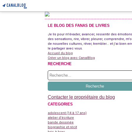
LE BLOG DES FANAS DE LIVRES
Je lis pour m'évader, avancer, ressentir des émotions
des sensations, rire, vibrer, pleurer, comprendre, m'o
de nouvelles cultures, rêver, trembler... et j'ai bien en
le partager avec vous.
Accueil du blog
Créer un blog avec CanalBlog
RECHERCHE
Contacter le propriétaire du blog
CATEGORIES
adolescent (14 à 17 ans)
atelier d'écriture
bande dessinée
biographie et récit
bric à brac