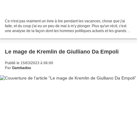
Ce n'est pas vraiment un livre à lire pendant les vacances, chose que j'ai
faite, et du coup j'ai eu un peu de mal à m’y plonger. Plus qu'un récit, c'est
une analyse de la façon dont les hommes politiques actuels et les grands de
ce monde fonctionnent....
Le mage de Kremlin de Giulliano Da Empoli
Publié le 15/03/2023 à 06:00
Par
Gambadou