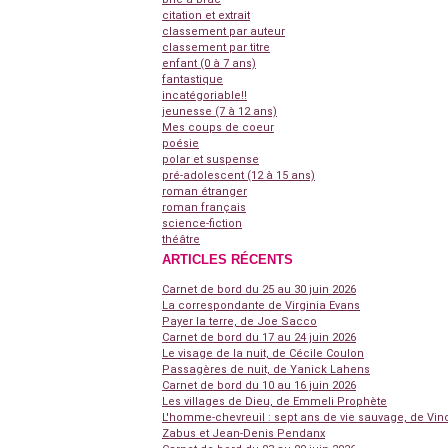
citation et extrait
classement par auteur
classement par titre
enfant (0 à 7 ans)
fantastique
incatégoriable!!
jeunesse (7 à 12 ans)
Mes coups de coeur
poésie
polar et suspense
pré-adolescent (12 à 15 ans)
roman étranger
roman français
science-fiction
théâtre
ARTICLES RÉCENTS
Carnet de bord du 25 au 30 juin 2026
La correspondante de Virginia Evans
Payer la terre, de Joe Sacco
Carnet de bord du 17 au 24 juin 2026
Le visage de la nuit, de Cécile Coulon
Passagères de nuit, de Yanick Lahens
Carnet de bord du 10 au 16 juin 2026
Les villages de Dieu, de Emmeli Prophète
L'homme-chevreuil : sept ans de vie sauvage, de Vin
Zabus et Jean-Denis Pendanx