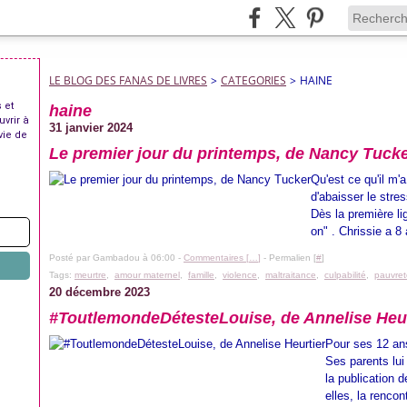
LE BLOG DES FANAS DE LIVRES
>
CATEGORIES
>
HAINE
 et
haine
uvrir à
31 janvier 2024
vie de
Le premier jour du printemps, de Nancy Tuck
Qu'est ce qu'il m'a
d'abaisser le stre
Dès la première lig
on" . Chrissie a 8
Posté par Gambadou à 06:00 -
Commentaires [
…
]
- Permalien [
#
]
Tags:
meurtre
,
amour maternel
,
famille
,
violence
,
maltraitance
,
culpabilité
,
pauvret
20 décembre 2023
#ToutlemondeDétesteLouise, de Annelise Heur
Pour ses 12 ans
Ses parents lui
la publication 
elles, la renco