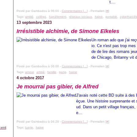
t....
Posté par Gambadou à 06:00 -
Commentaires [
…
]
- Permalien [
#
]
Tags:
amitié
,
collège
,
harcèlement
,
réseaux sociaux
,
haine
,
portable
,
cyberharcè
13 septembre 2023
Irrésistible alchimie, de Simone Elkeles
Un roman ado que j'ai reç
io. Ce n'est pas trop mes 
de de lire des romans je
de Chicago, Britanny vit d
Posté par Gambadou à 06:00 -
Commentaires [
…
]
- Permalien [
#
]
Tags:
amour
,
amitié
,
famille
,
gang
,
haine
4 octobre 2017
Je mourrai pas gibier, de Alfred
J'avais noté cette BD suite à des b
éçue. Une histoire surprenante et
ud. Dans un petit village français,
e...
Posté par Gambadou à 04:26 -
Commentaires [
…
]
- Permalien [
#
]
cent
Tags:
tuerie
,
haine