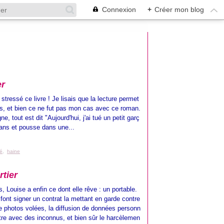
Connexion
+
Créer mon blog
er
 stressé ce livre ! Je lisais que la lecture permet
ss, et bien ce ne fut pas mon cas avec ce roman.
ne, tout est dit "Aujourd'hui, j'ai tué un petit garç
 ans et pousse dans une...
é
,
haine
tier
, Louise a enfin ce dont elle rêve : un portable.
 font signer un contrat la mettant en garde contre
de photos volées, la diffusion de données personn
ntre avec des inconnus, et bien sûr le harcèlemen