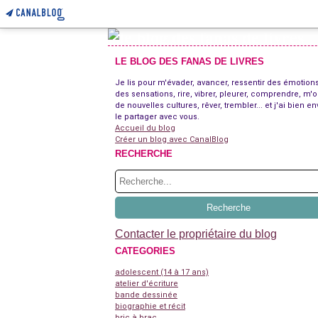
LE BLOG DES FANAS DE LIVRES
Je lis pour m'évader, avancer, ressentir des émotions
des sensations, rire, vibrer, pleurer, comprendre, m'o
de nouvelles cultures, rêver, trembler... et j'ai bien en
le partager avec vous.
Accueil du blog
Créer un blog avec CanalBlog
RECHERCHE
Contacter le propriétaire du blog
CATEGORIES
adolescent (14 à 17 ans)
atelier d'écriture
bande dessinée
biographie et récit
bric à brac