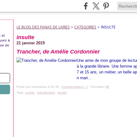
LE BLOG DES FANAS DE LIVRES
>
CATEGORIES
>
INSULTE
 et
insulte
uvrir à
21 janvier 2019
vie de
Trancher, de Amélie Cordonnier
Une amie de mon groupe de lecture
à la grande libraire. Une femme a
7 et 15 ans, un métier, un belle 
n mari...
Posté par Gambadou à 06:36 -
Commentaires [
…
]
- Permalien [
#
]
Tags:
couple
,
harcèlement
,
insulte