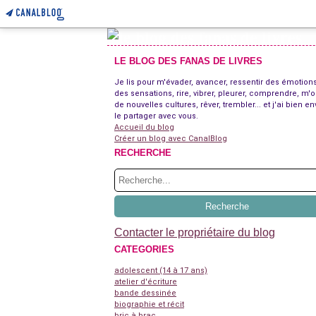
LE BLOG DES FANAS DE LIVRES
Je lis pour m'évader, avancer, ressentir des émotions
des sensations, rire, vibrer, pleurer, comprendre, m'o
de nouvelles cultures, rêver, trembler... et j'ai bien en
le partager avec vous.
Accueil du blog
Créer un blog avec CanalBlog
RECHERCHE
Contacter le propriétaire du blog
CATEGORIES
adolescent (14 à 17 ans)
atelier d'écriture
bande dessinée
biographie et récit
bric à brac