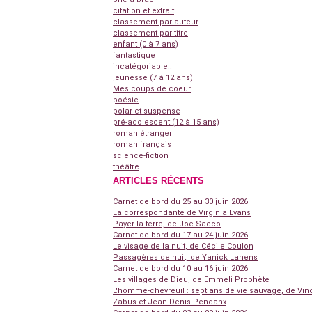
citation et extrait
classement par auteur
classement par titre
enfant (0 à 7 ans)
fantastique
incatégoriable!!
jeunesse (7 à 12 ans)
Mes coups de coeur
poésie
polar et suspense
pré-adolescent (12 à 15 ans)
roman étranger
roman français
science-fiction
théâtre
ARTICLES RÉCENTS
Carnet de bord du 25 au 30 juin 2026
La correspondante de Virginia Evans
Payer la terre, de Joe Sacco
Carnet de bord du 17 au 24 juin 2026
Le visage de la nuit, de Cécile Coulon
Passagères de nuit, de Yanick Lahens
Carnet de bord du 10 au 16 juin 2026
Les villages de Dieu, de Emmeli Prophète
L'homme-chevreuil : sept ans de vie sauvage, de Vin
Zabus et Jean-Denis Pendanx