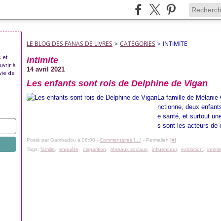
LE BLOG DES FANAS DE LIVRES
>
CATEGORIES
>
INTIMITE
 et
intimite
uvrir à
14 avril 2021
vie de
Les enfants sont rois de Delphine de Vigan
La famille de Mélanie 
nctionne, deux enfant
e santé, et surtout u
s sont les acteurs de c
Posté par Gambadou à 06:00 -
Commentaires [
…
]
- Permalien [
#
]
Tags:
famille
,
enquête
,
disparition
,
réseaux sociaux
,
influenceur
,
exhibition
,
intimit