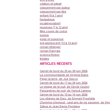
citation et extrait
classement par auteur
classement par titre
enfant (0 à 7 ans)
fantastique
incatégoriable!!
jeunesse (7 à 12 ans)
Mes coups de coeur
poésie
polar et suspense
pré-adolescent (12 à 15 ans)
roman étranger
roman français
science-fiction
théâtre
ARTICLES RÉCENTS
Carnet de bord du 25 au 30 juin 2026
La correspondante de Virginia Evans
Payer la terre, de Joe Sacco
Carnet de bord du 17 au 24 juin 2026
Le visage de la nuit, de Cécile Coulon
Passagères de nuit, de Yanick Lahens
Carnet de bord du 10 au 16 juin 2026
Les villages de Dieu, de Emmeli Prophète
L'homme-chevreuil : sept ans de vie sauvage, de Vin
Zabus et Jean-Denis Pendanx