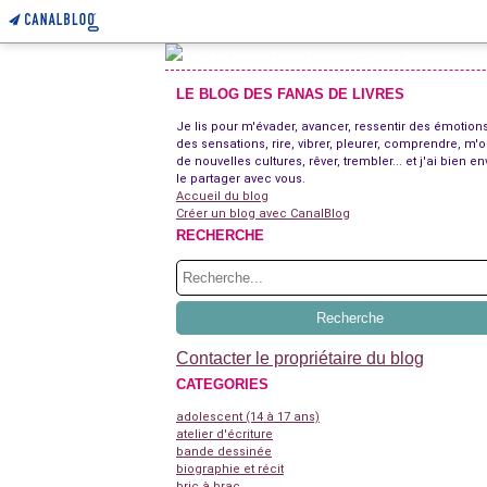
LE BLOG DES FANAS DE LIVRES
Je lis pour m'évader, avancer, ressentir des émotions
des sensations, rire, vibrer, pleurer, comprendre, m'o
de nouvelles cultures, rêver, trembler... et j'ai bien en
le partager avec vous.
Accueil du blog
Créer un blog avec CanalBlog
RECHERCHE
Contacter le propriétaire du blog
CATEGORIES
adolescent (14 à 17 ans)
atelier d'écriture
bande dessinée
biographie et récit
bric à brac