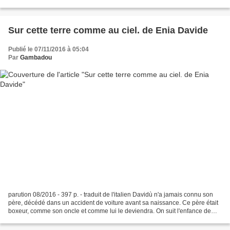
ces irréductibles gaulois...
Sur cette terre comme au ciel. de Enia Davide
Publié le 07/11/2016 à 05:04
Par
Gambadou
parution 08/2016 - 397 p. - traduit de l'italien Davidù n'a jamais connu son
père, décédé dans un accident de voiture avant sa naissance. Ce père était
boxeur, comme son oncle et comme lui le deviendra. On suit l'enfance de
Davidù dans le Palerme des...