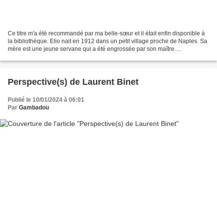
Ce titre m'a été recommandé par ma belle-sœur et il était enfin disponible à
la bibliothèque. Elio nait en 1912 dans un petit village proche de Naples. Sa
mère est une jeune servane qui a été engrossée par son maître.
Malheureusement elle ne survivra...
Perspective(s) de Laurent Binet
Publié le 10/01/2024 à 06:01
Par
Gambadou