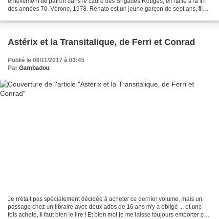
enlèvement de patron dans le cadre des Brigades Rouges, en Italie à la fin
des années 70. Vérone, 1978. Renato est un jeune garçon de sept ans, fils
unique, quand son père, patron d'une...
Astérix et la Transitalique, de Ferri et Conrad
Publié le 08/11/2017 à 03:45
Par
Gambadou
Je n'était pas spécialement décidée à acheter ce dernier volume, mais un
passage chez un libraire avec deux ados de 16 ans m'y a obligé ... et une
fois acheté, il faut bien le lire ! Et bien moi je me laisse toujours emporter par