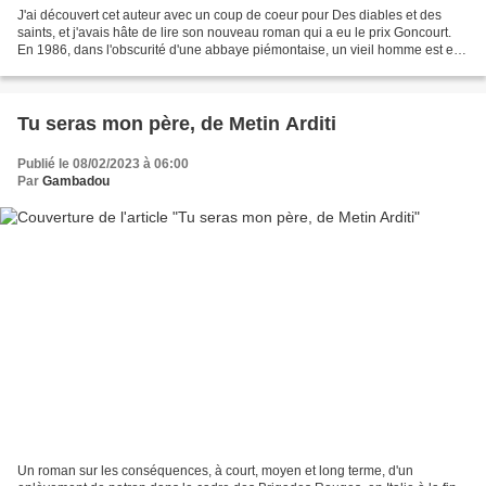
J'ai découvert cet auteur avec un coup de coeur pour Des diables et des
saints, et j'avais hâte de lire son nouveau roman qui a eu le prix Goncourt.
En 1986, dans l'obscurité d'une abbaye piémontaise, un vieil homme est en
train de mourir. Il s'agit de...
Tu seras mon père, de Metin Arditi
Publié le 08/02/2023 à 06:00
Par
Gambadou
Un roman sur les conséquences, à court, moyen et long terme, d'un