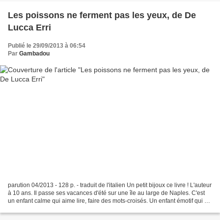
Les poissons ne ferment pas les yeux, de De
Lucca Erri
Publié le 29/09/2013 à 06:54
Par
Gambadou
parution 04/2013 - 128 p. - traduit de l'italien Un petit bijoux ce livre ! L'auteur
à 10 ans. Il passe ses vacances d'été sur une île au large de Naples. C'est
un enfant calme qui aime lire, faire des mots-croisés. Un enfant émotif qui se
sent plus à...