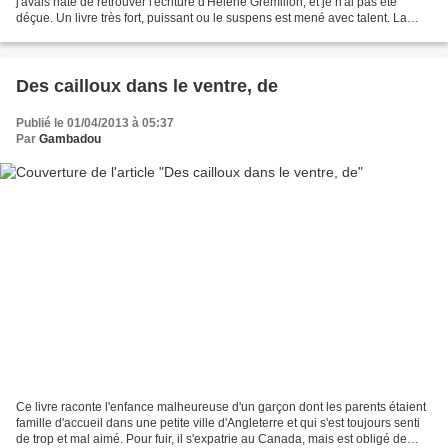
j'avais hâte de retrouver l'écriture d'Hélène Grémillon, et je n'ai pas été
déçue. Un livre très fort, puissant ou le suspens est mené avec talent. La
trame est pourtant classique...
Des cailloux dans le ventre, de
Publié le 01/04/2013 à 05:37
Par
Gambadou
Ce livre raconte l'enfance malheureuse d'un garçon dont les parents étaient
famille d'accueil dans une petite ville d'Angleterre et qui s'est toujours senti
de trop et mal aimé. Pour fuir, il s'expatrie au Canada, mais est obligé de