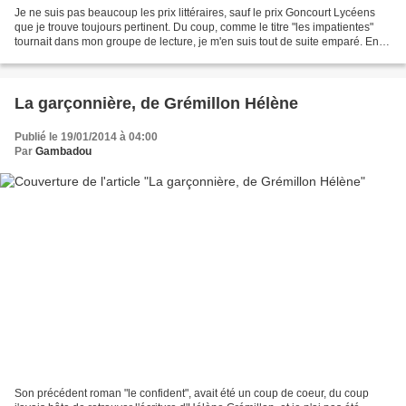
Je ne suis pas beaucoup les prix littéraires, sauf le prix Goncourt Lycéens
que je trouve toujours pertinent. Du coup, comme le titre "les impatientes"
tournait dans mon groupe de lecture, je m'en suis tout de suite emparé. En
l'ouvrant, j'ai vu que c'était...
La garçonnière, de Grémillon Hélène
Publié le 19/01/2014 à 04:00
Par
Gambadou
Son précédent roman "le confident", avait été un coup de coeur, du coup