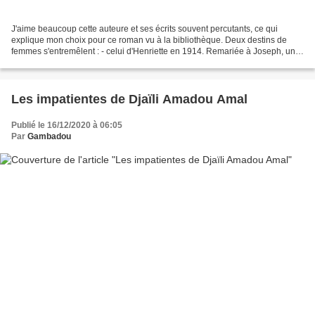
J'aime beaucoup cette auteure et ses écrits souvent percutants, ce qui
explique mon choix pour ce roman vu à la bibliothèque. Deux destins de
femmes s'entremêlent : - celui d'Henriette en 1914. Remariée à Joseph, un
député, elle vit avec lui une relation...
Les impatientes de Djaïli Amadou Amal
Publié le 16/12/2020 à 06:05
Par
Gambadou