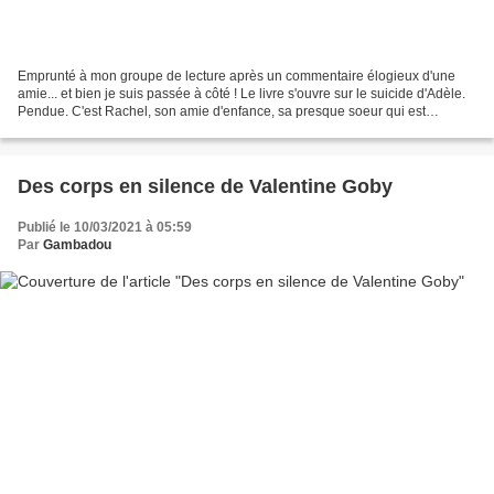
Emprunté à mon groupe de lecture après un commentaire élogieux d'une
amie... et bien je suis passée à côté ! Le livre s'ouvre sur le suicide d'Adèle.
Pendue. C'est Rachel, son amie d'enfance, sa presque soeur qui est
prévenue par la police. Adèle n'avait...
Des corps en silence de Valentine Goby
Publié le 10/03/2021 à 05:59
Par
Gambadou