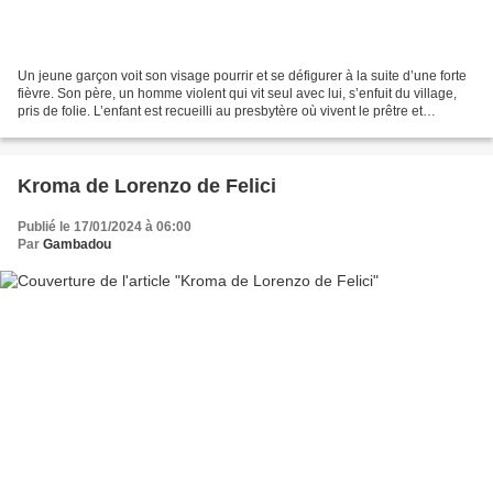
Un jeune garçon voit son visage pourrir et se défigurer à la suite d’une forte
fièvre. Son père, un homme violent qui vit seul avec lui, s’enfuit du village,
pris de folie. L’enfant est recueilli au presbytère où vivent le prêtre et
“Madame”, l’ancienne...
Kroma de Lorenzo de Felici
Publié le 17/01/2024 à 06:00
Par
Gambadou