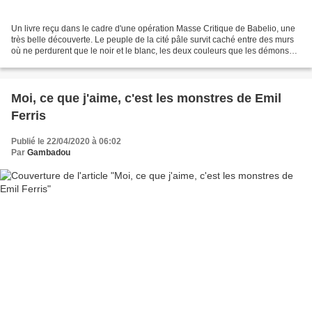
Un livre reçu dans le cadre d'une opération Masse Critique de Babelio, une
très belle découverte. Le peuple de la cité pâle survit caché entre des murs
où ne perdurent que le noir et le blanc, les deux couleurs que les démons
qui vivent par-delà les murs...
Moi, ce que j'aime, c'est les monstres de Emil
Ferris
Publié le 22/04/2020 à 06:02
Par
Gambadou