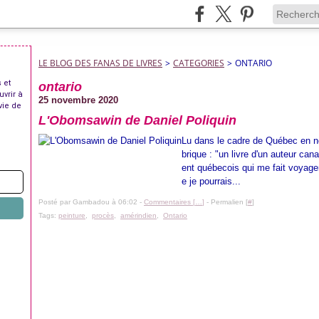
LE BLOG DES FANAS DE LIVRES
>
CATEGORIES
>
ONTARIO
 et
ontario
uvrir à
25 novembre 2020
vie de
L'Obomsawin de Daniel Poliquin
Lu dans le cadre de Québec en n
brique : "un livre d'un auteur ca
ent québecois qui me fait voyage
e je pourrais...
Posté par Gambadou à 06:02 -
Commentaires [
…
]
- Permalien [
#
]
Tags:
peinture
,
procès
,
amérindien
,
Ontario