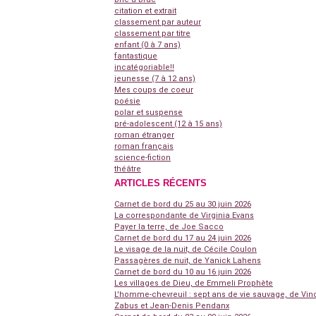
citation et extrait
classement par auteur
classement par titre
enfant (0 à 7 ans)
fantastique
incatégoriable!!
jeunesse (7 à 12 ans)
Mes coups de coeur
poésie
polar et suspense
pré-adolescent (12 à 15 ans)
roman étranger
roman français
science-fiction
théâtre
ARTICLES RÉCENTS
Carnet de bord du 25 au 30 juin 2026
La correspondante de Virginia Evans
Payer la terre, de Joe Sacco
Carnet de bord du 17 au 24 juin 2026
Le visage de la nuit, de Cécile Coulon
Passagères de nuit, de Yanick Lahens
Carnet de bord du 10 au 16 juin 2026
Les villages de Dieu, de Emmeli Prophète
L'homme-chevreuil : sept ans de vie sauvage, de Vin
Zabus et Jean-Denis Pendanx