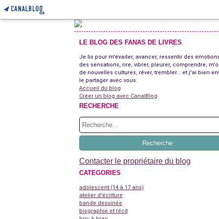
LE BLOG DES FANAS DE LIVRES
Je lis pour m'évader, avancer, ressentir des émotions
des sensations, rire, vibrer, pleurer, comprendre, m'o
de nouvelles cultures, rêver, trembler... et j'ai bien en
le partager avec vous.
Accueil du blog
Créer un blog avec CanalBlog
RECHERCHE
Contacter le propriétaire du blog
CATEGORIES
adolescent (14 à 17 ans)
atelier d'écriture
bande dessinée
biographie et récit
bric à brac